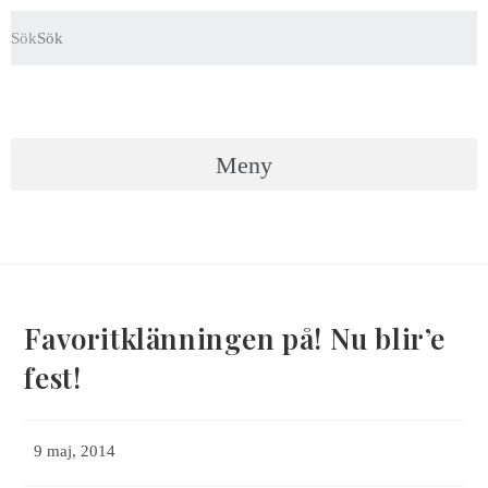
Hoppa
till
Sök
innehållet
Meny
Favoritklänningen på! Nu blir’e
fest!
Inlägget
9 maj, 2014
publicerat: