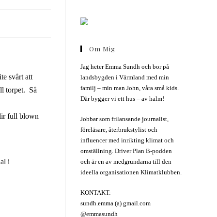
Om Mig
Jag heter Emma Sundh och bor på
e svårt att
landsbygden i Värmland med min
familj – min man John, våra små kids.
ll torpet. Så
Där bygger vi ett hus – av halm!
lir full blown
Jobbar som frilansande journalist,
föreläsare, återbrukstylist och
influencer med inrikting klimat och
omställning. Driver Plan B-podden
al i
och är en av medgrundarna till den
ideella organisationen Klimatklubben.
KONTAKT:
sundh.emma (a) gmail.com
@emmasundh