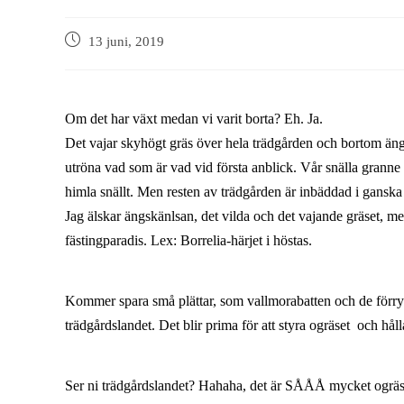
13 juni, 2019
Om det har växt medan vi varit borta? Eh. Ja.
Det vajar skyhögt gräs över hela trädgården och bortom änge
utröna vad som är vad vid första anblick. Vår snälla granne 
himla snällt. Men resten av trädgården är inbäddad i ganska 
Jag älskar ängskänlsan, det vilda och det vajande gräset, men
fästingparadis. Lex: Borrelia-härjet i höstas.
Kommer spara små plättar, som vallmorabatten och de förrym
trädgårdslandet. Det blir prima för att styra ogräset och hål
Ser ni trädgårdslandet? Hahaha, det är SÅÅÅ mycket ogräs. 