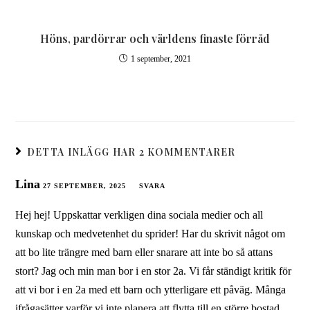
Höns, pardörrar och världens finaste förråd
1 september, 2021
DETTA INLÄGG HAR 2 KOMMENTARER
Lina
27 SEPTEMBER, 2025
SVARA
Hej hej! Uppskattar verkligen dina sociala medier och all
kunskap och medvetenhet du sprider! Har du skrivit något om
att bo lite trängre med barn eller snarare att inte bo så attans
stort? Jag och min man bor i en stor 2a. Vi får ständigt kritik för
att vi bor i en 2a med ett barn och ytterligare ett påväg. Många
ifrågasätter varför vi inte planera att flytta till en större bostad