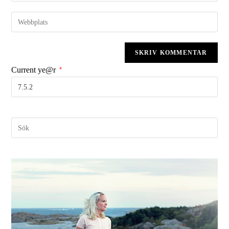
Current ye@r
*