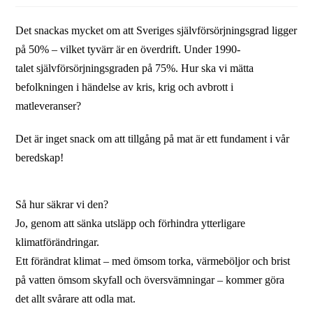
Det snackas mycket om att Sveriges självförsörjningsgrad ligger
på 50%
– vilket tyvärr är en överdrift. U
nder 1990-
talet självförsörjningsgrad
en
på 75%
.
Hur ska vi mätta
befolkningen i händelse av kris, krig och avbrott i
matleveranser?
Det är inget snack om att tillgång på mat är ett fundament i vår
beredskap!
Så hur säkrar vi den?
Jo, genom att sänka utsläpp och förhindra ytterligare
klimatförändringar.
Ett förändrat klimat – med ömsom torka, värmeböljor och brist
på vatten ömsom skyfall och översvämningar – kommer göra
det allt svårare att odla mat.