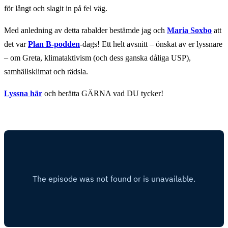
för långt och slagit in på fel väg.
Med anledning av detta rabalder bestämde jag och
Maria Soxbo
att
det var
Plan B-podden
-dags! Ett helt avsnitt – önskat av er lyssnare
– om Greta, klimataktivism (och dess ganska dåliga USP),
samhällsklimat och rädsla.
Lyssna här
och berätta GÄRNA vad DU tycker!