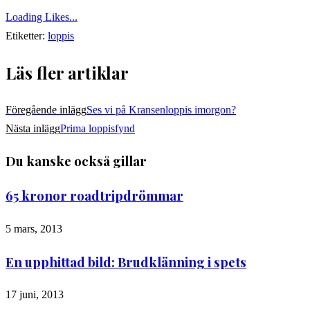
Loading Likes...
Etiketter:
loppis
Läs fler artiklar
Föregående inlägg
Ses vi på Kransenloppis imorgon?
Nästa inlägg
Prima loppisfynd
Du kanske också gillar
65 kronor roadtripdrömmar
5 mars, 2013
En upphittad bild: Brudklänning i spets
17 juni, 2013