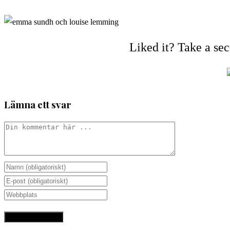
Liked it? Take a se
Lämna ett svar
Kommentar
Ange
ditt
Ange
namn
din
Ange
eller
e-
URL
användarnamn
postadress
till