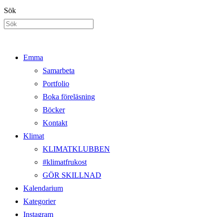
Hoppa
Sök
till
innehållet
Emma
Samarbeta
Portfolio
Boka föreläsning
Böcker
Kontakt
Klimat
KLIMATKLUBBEN
#klimatfrukost
GÖR SKILLNAD
Kalendarium
Kategorier
Instagram