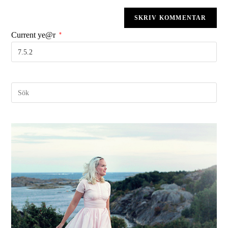
Current ye@r
*