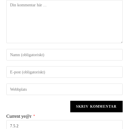
Current ye@r
*