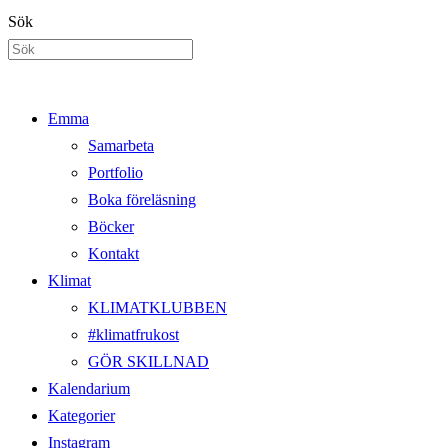
Hoppa
Sök
till
innehållet
Emma
Samarbeta
Portfolio
Boka föreläsning
Böcker
Kontakt
Klimat
KLIMATKLUBBEN
#klimatfrukost
GÖR SKILLNAD
Kalendarium
Kategorier
Instagram