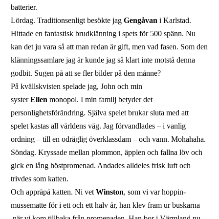
batterier.
Lördag. Traditionsenligt besökte jag
Gengåvan
i Karlstad.
Hittade en fantastisk brudklänning i spets för 500 spänn. Nu
kan det ju vara så att man redan är gift, men vad fasen. Som den
klänningssamlare jag är kunde jag så klart inte motstå denna
godbit. Sugen på att se fler bilder på den månne?
På kvällskvisten spelade jag, John och min
syster
Ellen
monopol. I min familj betyder det
personlighetsförändring. Själva spelet brukar sluta med att
spelet kastas all världens väg. Jag förvandlades – i vanlig
ordning – till en odräglig överklassdam – och vann. Mohahaha.
Söndag. Kryssade mellan plommon, äpplen och fallna löv och
gick en lång höstpromenad. Andades alldeles frisk luft och
trivdes som katten.
Och appråpå katten. Ni vet
Winston
, som vi var hoppin-
mussematte för i ett och ett halv år, han klev fram ur buskarna
när vi kom tillbaka från promenaden. Han bor i Värmland nu