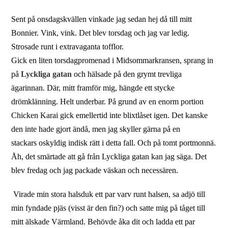
Sent på onsdagskvällen vinkade jag sedan hej då till mitt
Bonnier. Vink, vink. Det blev torsdag och jag var ledig.
Strosade runt i extravaganta tofflor.
Gick en liten torsdagpromenad i Midsommarkransen, sprang in
på
Lyckliga gatan
och hälsade på den grymt trevliga
ägarinnan. Där, mitt framför mig, hängde ett stycke
drömklänning. Helt underbar. På grund av en enorm portion
Chicken Karai gick emellertid inte blixtlåset igen. Det kanske
den inte hade gjort ändå, men jag skyller gärna på en
stackars oskyldig indisk rätt i detta fall. Och på tomt portmonnä.
Åh, det smärtade att gå från Lyckliga gatan kan jag säga. Det
blev fredag och jag packade väskan och necessären.
Virade min stora halsduk ett par varv runt halsen, sa adjö till
min fyndade pjäs (visst är den fin?) och satte mig på tåget till
mitt älskade Värmland. Behövde åka dit och ladda ett par