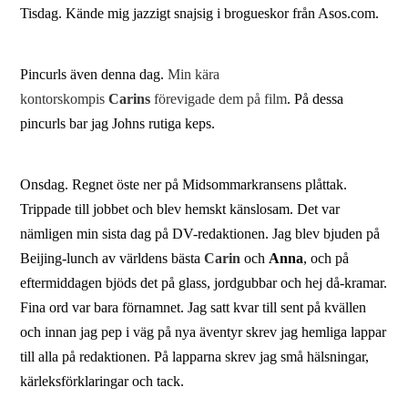
Tisdag. Kände mig jazzigt snajsig i brogueskor från Asos.com.
Pincurls även denna dag.
Min kära
kontorskompis
Carins
förevigade dem på film
. På dessa
pincurls bar jag Johns rutiga keps.
Onsdag. Regnet öste ner på Midsommarkransens plåttak.
Trippade till jobbet och blev hemskt känslosam. Det var
nämligen min sista dag på DV-redaktionen. Jag blev bjuden på
Beijing-lunch av världens bästa
Carin
och
Anna
, och på
eftermiddagen bjöds det på glass, jordgubbar och hej då-kramar.
Fina ord var bara förnamnet. Jag satt kvar till sent på kvällen
och innan jag pep i väg på nya äventyr skrev jag hemliga lappar
till alla på redaktionen. På lapparna skrev jag små hälsningar,
kärleksförklaringar och tack.