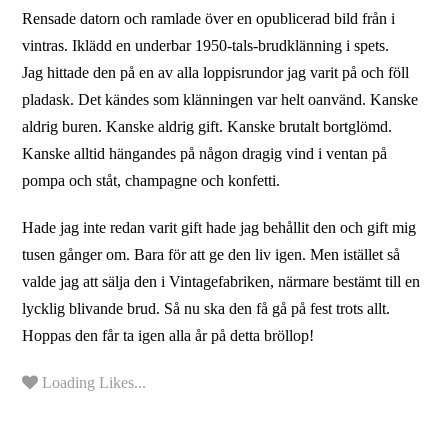
Rensade datorn och ramlade över en opublicerad bild från i
vintras. Iklädd en underbar 1950-tals-brudklänning i spets.
Jag hittade den på en av alla loppisrundor jag varit på och föll
pladask. Det kändes som klänningen var helt oanvänd. Kanske
aldrig buren. Kanske aldrig gift. Kanske brutalt bortglömd.
Kanske alltid hängandes på någon dragig vind i ventan på
pompa och ståt, champagne och konfetti.
Hade jag inte redan varit gift hade jag behållit den och gift mig
tusen gånger om. Bara för att ge den liv igen. Men istället så
valde jag att sälja den i Vintagefabriken, närmare bestämt till en
lycklig blivande brud. Så nu ska den få gå på fest trots allt.
Hoppas den får ta igen alla år på detta bröllop!
Loading Likes...