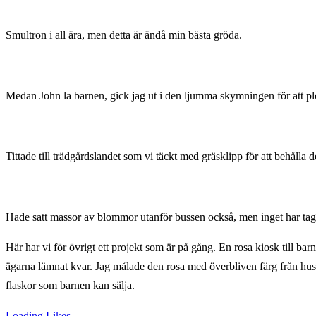
Smultron i all ära, men detta är ändå min bästa gröda.
Medan John la barnen, gick jag ut i den ljumma skymningen för att plo
Tittade till trädgårdslandet som vi täckt med gräsklipp för att behålla d
Hade satt massor av blommor utanför bussen också, men inget har tagi
Här har vi för övrigt ett projekt som är på gång. En rosa kiosk till
ägarna lämnat kvar. Jag målade den rosa med överbliven färg från hu
flaskor som barnen kan sälja.
Loading Likes...