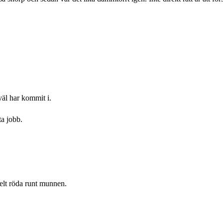
!
väl har kommit i.
åta jobb.
helt röda runt munnen.