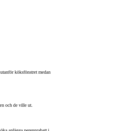
 utanför köksfönstret medan
n och de ville ut.
rsöka anlägga perennrabatt i