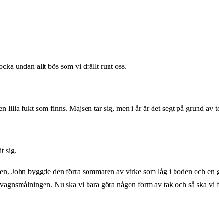
cka undan allt bös som vi drällt runt oss.
en lilla fukt som finns. Majsen tar sig, men i år är det segt på grund av t
t sig.
 barnen. John byggde den förra sommaren av virke som låg i boden och en
svagnsmålningen. Nu ska vi bara göra någon form av tak och så ska vi 