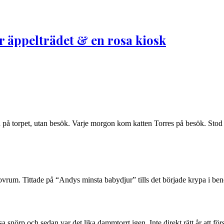
er äppelträdet & en rosa kiosk
 på torpet, utan besök. Varje morgon kom katten Torres på besök. Stod
sovrum. Tittade på “Andys minsta babydjur” tills det började krypa i bene
a snörp och sedan var det lika dammtorrt igen. Inte direkt rätt år att fö