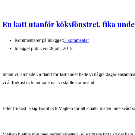
En katt utanför köksfönstret, fika und
Kommentarer på inlägget:
1 kommentar
Inlägget publicerat:
8 juli, 2018
Innan vi lämnade Gotland för fastlandet hade vi några dagar ensamma
vi åt frukost och undrade när vi skulle komma ut.
Efter frukost la sig Bodil och Majken för att smälta maten inne svårt 
Majken hjälpte mig med perennrabatten. Vi vattnade trots att det bara s