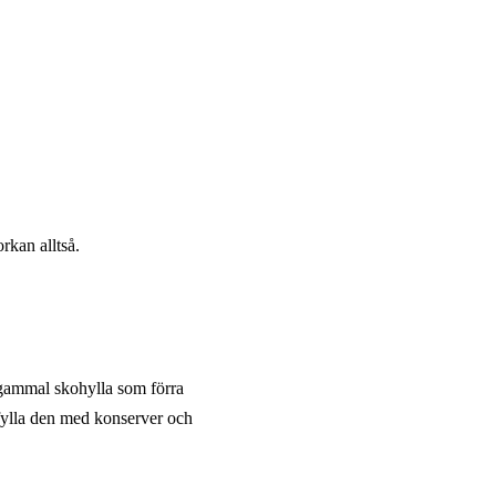
orkan alltså.
 gammal skohylla som förra
fylla den med konserver och