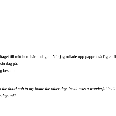
dtaget till mitt hem häromdagen. När jag rullade upp pappret så låg en fi
 sin dag på.
ag bestämt.
on the doorknob to my home the other day. Inside was a wonderful invita
y day on!?