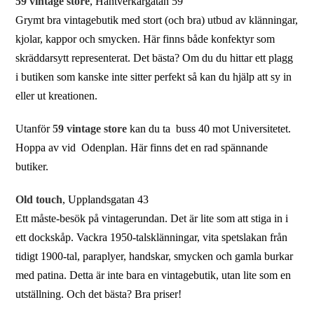
59 vintage store
, Hantverkargatan 59
Grymt bra vintagebutik med stort (och bra) utbud av klänningar,
kjolar, kappor och smycken. Här finns både konfektyr som
skräddarsytt representerat. Det bästa? Om du du hittar ett plagg
i butiken som kanske inte sitter perfekt så kan du hjälp att sy in
eller ut kreationen.
Utanför
59 vintage store
kan du ta buss 40 mot Universitetet.
Hoppa av vid Odenplan. Här finns det en rad spännande
butiker.
Old touch
, Upplandsgatan 43
Ett måste-besök på vintagerundan. Det är lite som att stiga in i
ett dockskåp. Vackra 1950-talsklänningar, vita spetslakan från
tidigt 1900-tal, paraplyer, handskar, smycken och gamla burkar
med patina. Detta är inte bara en vintagebutik, utan lite som en
utställning. Och det bästa? Bra priser!