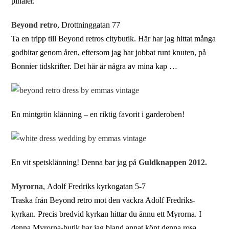
pinaler.
Beyond retro
, Drottninggatan 77
Ta en tripp till Beyond retros citybutik. Här har jag hittat många
godbitar genom åren, eftersom jag har jobbat runt knuten, på
Bonnier tidskrifter. Det här är några av mina kap …
En mintgrön klänning – en riktig favorit i garderoben!
En vit spetsklänning! Denna bar jag på
Guldknappen 2012.
Myrorna
, Adolf Fredriks kyrkogatan 5-7
Traska från Beyond retro mot den vackra Adolf Fredriks-
kyrkan. Precis bredvid kyrkan hittar du ännu ett Myrorna. I
denna Myrorna-butik har jag bland annat köpt denna rosa