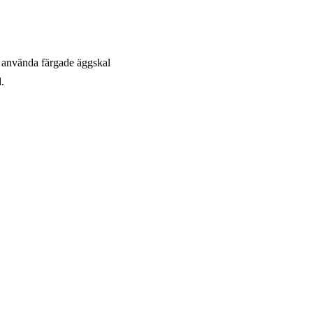
na använda färgade äggskal
.