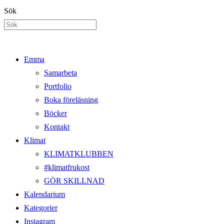
Hoppa
Sök
till
innehållet
Emma
Samarbeta
Portfolio
Boka föreläsning
Böcker
Kontakt
Klimat
KLIMATKLUBBEN
#klimatfrukost
GÖR SKILLNAD
Kalendarium
Kategorier
Instagram