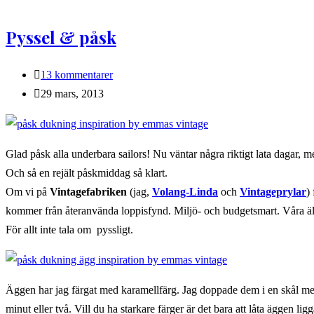
Pyssel & påsk
Kommentarer
13 kommentarer
på
Inlägget
29 mars, 2013
inlägget:
publicerat:
Glad påsk alla underbara sailors! Nu väntar några riktigt lata dagar, m
Och så en rejält påskmiddag så klart.
Om vi på
Vintagefabriken
(jag,
Volang-Linda
och
Vintageprylar
)
kommer från återanvända loppisfynd. Miljö- och budgetsmart. Våra äl
För allt inte tala om pyssligt.
Äggen har jag färgat med karamellfärg. Jag doppade dem i en skål me
minut eller två. Vill du ha starkare färger är det bara att låta äggen ligg