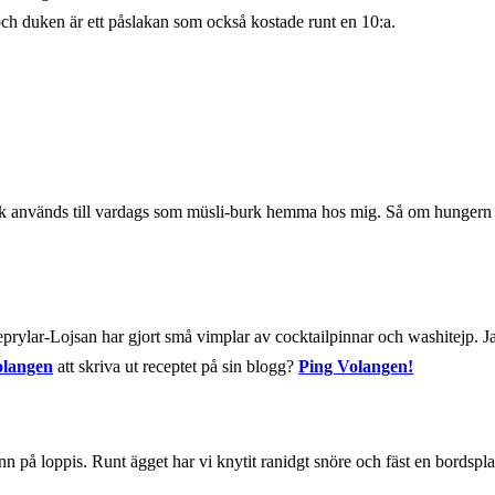
ch duken är ett påslakan som också kostade runt en 10:a.
burk används till vardags som müsli-burk hemma hos mig. Så om hungern 
prylar-Lojsan har gjort små vimplar av cocktailpinnar och washitejp. J
langen
att skriva ut receptet på sin blogg?
Ping Volangen!
änn på loppis. Runt ägget har vi knytit ranidgt snöre och fäst en bordspl