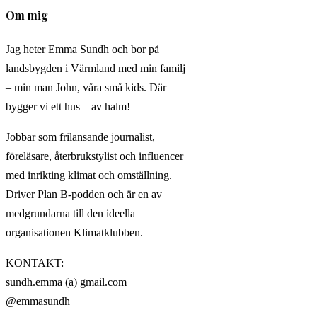
Om mig
webbplats
Jag heter Emma Sundh och bor på
landsbygden i Värmland med min familj
– min man John, våra små kids. Där
bygger vi ett hus – av halm!
Jobbar som frilansande journalist,
föreläsare, återbrukstylist och influencer
med inrikting klimat och omställning.
Driver Plan B-podden och är en av
medgrundarna till den ideella
organisationen Klimatklubben.
KONTAKT:
sundh.emma (a) gmail.com
@emmasundh