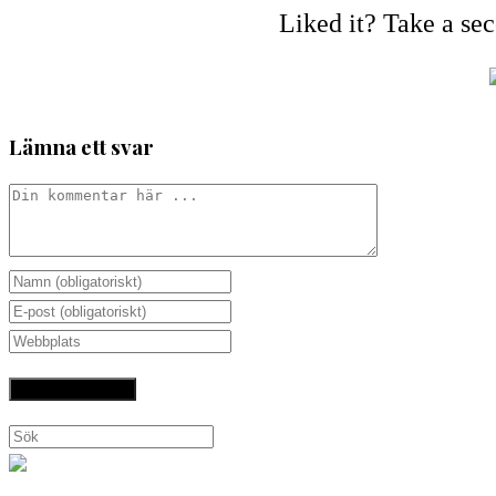
Liked it? Take a se
Lämna ett svar
Kommentar
Ange
ditt
Ange
namn
din
Ange
eller
e-
URL
användarnamn
postadress
till
för
för
din
Sök
att
att
webbplats
på
kommentera
kommentera
(valfritt)
denna