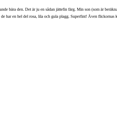
nde bära den. Det är ju en sådan jättefin färg. Min son (som är beräknad t
 de har en hel del rosa, lila och gula plagg. Superfint! Även flickornas k