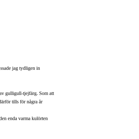
ssade jag tydligen in
v gulligull-tjejfärg. Som att
rför tills för några år
är den enda varma kulörten