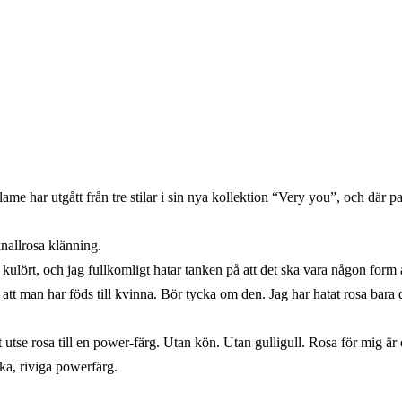
me har utgått från tre stilar i sin nya kollektion “Very you”, och där pa
knallrosa klänning.
kulört, och jag fullkomligt hatar tanken på att det ska vara någon form a
tt man har föds till kvinna. Bör tycka om den. Jag har hatat rosa bara dä
 att utse rosa till en power-färg. Utan kön. Utan gulligull. Rosa för mig 
ska, riviga powerfärg.