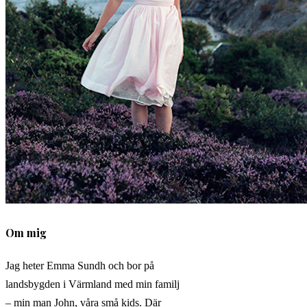
Om mig
Jag heter Emma Sundh och bor på
landsbygden i Värmland med min familj
– min man John, våra små kids. Där