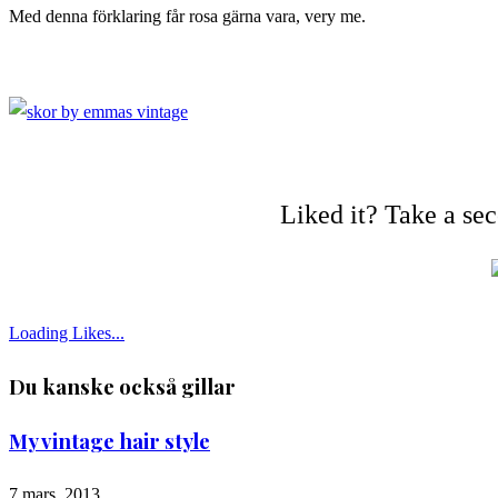
Med denna förklaring får rosa gärna vara, very me.
Liked it? Take a se
Loading Likes...
Du kanske också gillar
My vintage hair style
7 mars, 2013