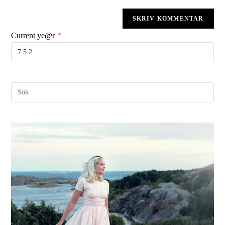
Current ye@r
*