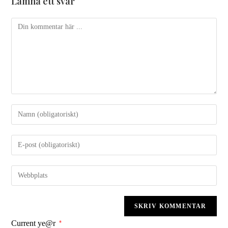
Lämna ett svar
Current ye@r
*