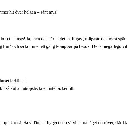
mmer hit över helgen – sånt mys!
huset halmas! Ja, men detta är ju det maffigast, roligaste och mest sp
ig här
) och så kommer ett gäng kompisar på besök. Detta mega-lego vill
huset lerklinas!
 så kul att utropstecknen inte räcker till!
röllop i Umeå. Så vi lämnar bygget och så vi tar nattåget norröver, slår kl