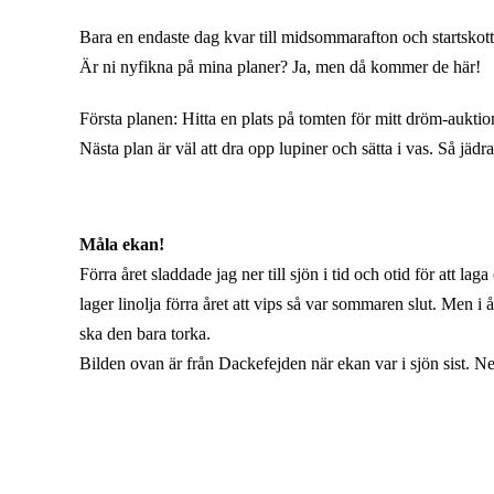
Bara en endaste dag kvar till midsommarafton och startsko
Är ni nyfikna på mina planer? Ja, men då kommer de här!
Första planen: Hitta en plats på tomten för mitt dröm-aukt
Nästa plan är väl att dra opp lupiner och sätta i vas. Så jäd
Måla ekan!
Förra året sladdade jag ner till sjön i tid och otid för att 
lager linolja förra året att vips så var sommaren slut. Men i
ska den bara torka.
Bilden ovan är från Dackefejden när ekan var i sjön sist. N