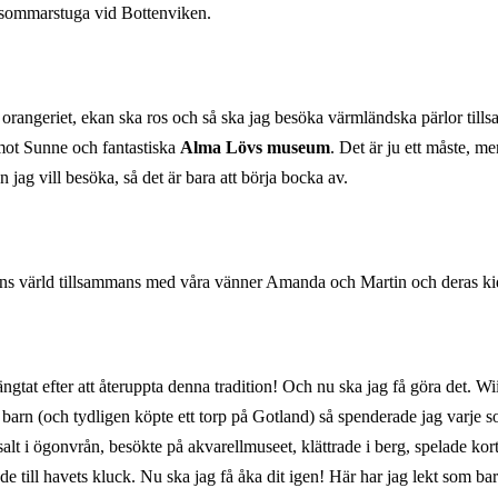
as sommarstuga vid Bottenviken.
i orangeriet, ekan ska ros och så ska jag besöka värmländska pärlor ti
mot Sunne och fantastiska
Alma Lövs museum
. Det är ju ett måste, me
n jag vill besöka, så det är bara att börja bocka av.
ndgrens värld tillsammans med våra vänner Amanda och Martin och deras ki
gtat efter att återuppta denna tradition! Och nu ska jag få göra det. Wii
ick barn (och tydligen köpte ett torp på Gotland) så spenderade jag varje
lt i ögonvrån, besökte på akvarellmuseet, klättrade i berg, spelade kor
ill havets kluck. Nu ska jag få åka dit igen! Här har jag lekt som barn