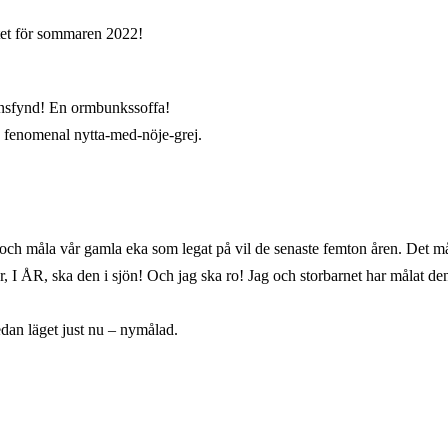
ttet för sommaren 2022!
ionsfynd! En ormbunkssoffa!
ra fenomenal nytta-med-nöje-grej.
laga och måla vår gamla eka som legat på vil de senaste femton åren. Det
 år, I ÅR, ska den i sjön! Och jag ska ro! Jag och storbarnet har målat d
edan läget just nu – nymålad.