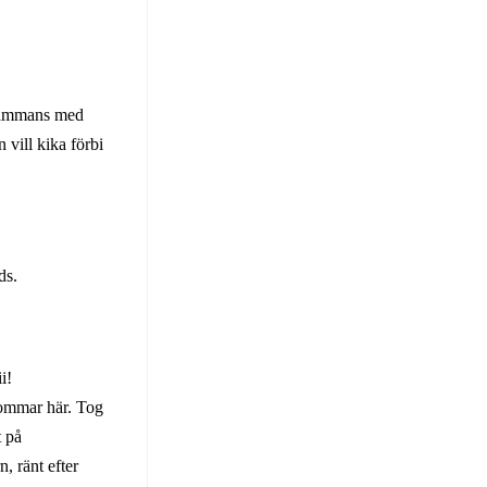
llsammans med
n vill kika förbi
ds.
i!
 sommar här. Tog
t på
, ränt efter