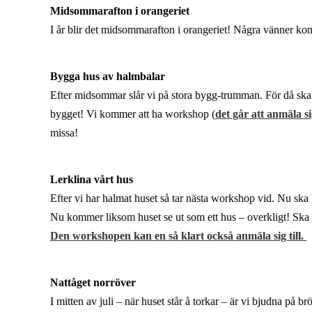
Midsommarafton i orangeriet
I år blir det midsommarafton i orangeriet! Några vänner ko
Bygga hus av halmbalar
Efter midsommar slår vi på stora bygg-trumman. För då ska 
bygget! Vi kommer att ha workshop (
det går att anmäla s
missa!
Lerklina vårt hus
Efter vi har halmat huset så tar nästa workshop vid. Nu ska 
Nu kommer liksom huset se ut som ett hus – overkligt! Ska bli
Den workshopen kan en så klart också anmäla sig till.
Nattåget norröver
I mitten av juli – när huset står å torkar – är vi bjudna på b