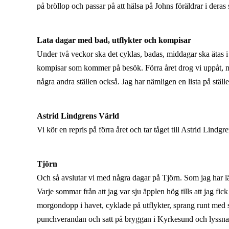
på bröllop och passar på att hälsa på Johns föräldrar i der
Lata dagar med bad, utflykter och kompisar
Under två veckor ska det cyklas, badas, middagar ska ätas 
kompisar som kommer på besök. Förra året drog vi uppåt, 
några andra ställen också. Jag har nämligen en lista på ställe
Astrid Lindgrens Värld
Vi kör en repris på förra året och tar tåget till Astrid Li
Tjörn
Och så avslutar vi med några dagar på Tjörn. Som jag har län
Varje sommar från att jag var sju äpplen hög tills att jag f
morgondopp i havet, cyklade på utflykter, sprang runt med sa
punchverandan och satt på bryggan i Kyrkesund och lyssnade t