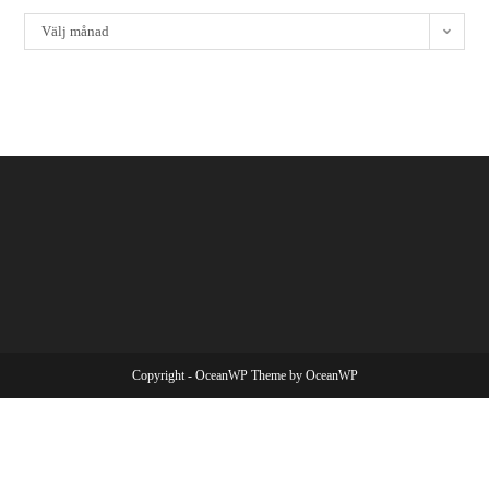
Välj månad
Copyright - OceanWP Theme by OceanWP