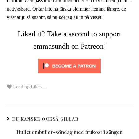
flärdfull. Och passar utmärkt med den vissna kvistrosen på mitt
nattygsbord. Orkar inte ha färska blommor hemma längre, de
vissnar ju så snabbt, så nu kör jag all in på visset!
Liked it? Take a second to support
emmasundh on Patreon!
Loading Likes...
DU KANSKE OCKSÅ GILLAR
Hullerombuller-söndag med frukost i sängen