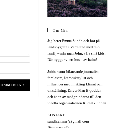
Om Mig
Jag heter Emma Sundh och bor på
landsbygden i Värmland med min
familj – min man John, våra små kids.
Där bygger vi ett hus – av halm!
Jobbar som frilansande journalist,
föreläsare, återbrukstylist och
influencer med inrikting klimat och
omställning. Driver Plan B-podden
och är en av medgrundarna till den
ideella organisationen Klimatklubben.
KONTAKT:
sundh.emma (a) gmail.com
@emmasundh