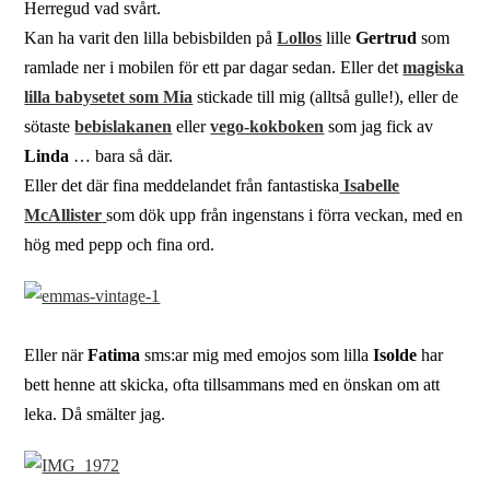
Herregud vad svårt.
Kan ha varit den lilla bebisbilden på
Lollos
lille
Gertrud
som
ramlade ner i mobilen för ett par dagar sedan. Eller det
magiska
lilla babysetet som Mia
stickade till mig (alltså gulle!), eller de
sötaste
bebislakanen
eller
vego-kokboken
som jag fick av
Linda
… bara så där.
Eller det där fina meddelandet från fantastiska
Isabelle
McAllister
som dök upp från ingenstans i förra veckan, med en
hög med pepp och fina ord.
Eller när
Fatima
sms:ar mig med emojos som lilla
Isolde
har
bett henne att skicka, ofta tillsammans med en önskan om att
leka. Då smälter jag.