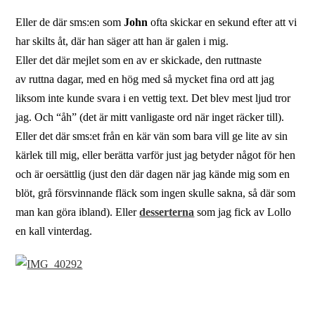
Eller de där sms:en som
John
ofta skickar en sekund efter att vi
har skilts åt, där han säger att han är galen i mig.
Eller det där mejlet som en av er skickade, den ruttnaste
av ruttna dagar, med en hög med så mycket fina ord att jag
liksom inte kunde svara i en vettig text. Det blev mest ljud tror
jag. Och “åh” (det är mitt vanligaste ord när inget räcker till).
Eller det där sms:et från en kär vän som bara vill ge lite av sin
kärlek till mig, eller berätta varför just jag betyder något för hen
och är oersättlig (just den där dagen när jag kände mig som en
blöt, grå försvinnande fläck som ingen skulle sakna, så där som
man kan göra ibland). Eller
desserterna
som jag fick av Lollo
en kall vinterdag.