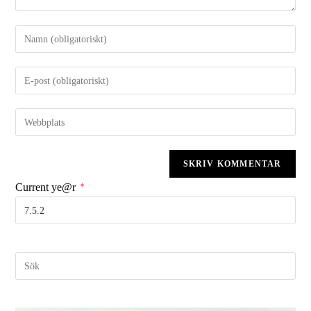
Current ye@r
*