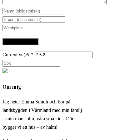
Current ye@r
*
Om mig
Jag heter Emma Sundh och bor på
landsbygden i Värmland med min familj
– min man John, våra små kids. Där
bygger vi ett hus – av halm!