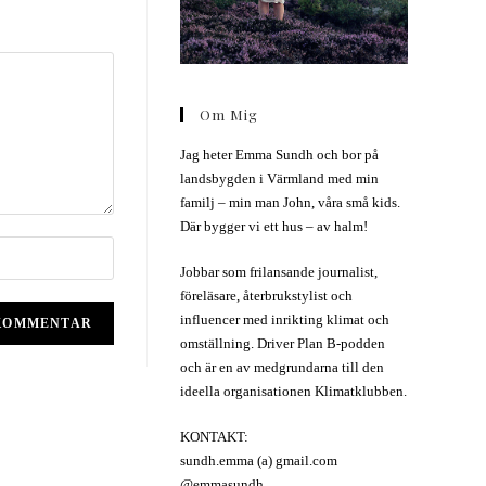
Om Mig
Jag heter Emma Sundh och bor på
landsbygden i Värmland med min
familj – min man John, våra små kids.
Där bygger vi ett hus – av halm!
Jobbar som frilansande journalist,
föreläsare, återbrukstylist och
influencer med inrikting klimat och
omställning. Driver Plan B-podden
och är en av medgrundarna till den
ideella organisationen Klimatklubben.
KONTAKT:
sundh.emma (a) gmail.com
@emmasundh