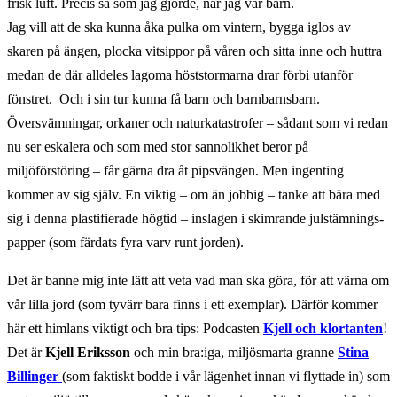
frisk luft. Precis så som jag gjorde, när jag var barn.
Jag vill att de ska kunna åka pulka om vintern, bygga iglos av
skaren på ängen, plocka vitsippor på våren och sitta inne och huttra
medan de där alldeles lagoma höststormarna drar förbi utanför
fönstret. Och i sin tur kunna få barn och barnbarnsbarn.
Översvämningar, orkaner och naturkatastrofer – sådant som vi redan
nu ser eskalera och som med stor sannolikhet beror på
miljöförstöring – får gärna dra åt pipsvängen. Men ingenting
kommer av sig själv. En viktig – om än jobbig – tanke att bära med
sig i denna plastifierade högtid – inslagen i skimrande julstämnings-
papper (som färdats fyra varv runt jorden).
Det är banne mig inte lätt att veta vad man ska göra, för att värna om
vår lilla jord (som tyvärr bara finns i ett exemplar). Därför kommer
här ett himlans viktigt och bra tips: Podcasten
Kjell och klortanten
!
Det är
Kjell Eriksson
och min bra:iga, miljösmarta granne
Stina
Billinger
(som faktiskt bodde i vår lägenhet innan vi flyttade in) som