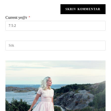
Current ye@r
*