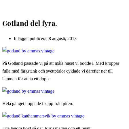
Gotland del fyra.
Inlägget publicerat:
8 augusti, 2013
På Gotland passade vi på att måla huset vi bodde i. Med kroppar
fulla med färgstänk och svettpärlor cyklade vi därefter ner till
hamnen för att ta ett dopp.
Hela gänget hoppade i kapp från piren.
Lite lagom höjd så där. Pirr i magen och ett rejält …