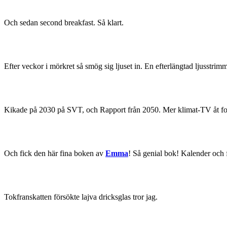
Och sedan second breakfast. Så klart.
Efter veckor i mörkret så smög sig ljuset in. En efterlängtad ljusstri
Kikade på 2030 på SVT, och Rapport från 2050. Mer klimat-TV åt fo
Och fick den här fina boken av
Emma
! Så genial bok! Kalender och f
Tokfranskatten försökte lajva dricksglas tror jag.