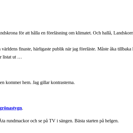
Landskrona för att hålla en föreläsning om klimatet. Och hallå, Landsko
rldens finaste, härligaste publik när jag föreläste. Måste åka tillbaka h
r listat ut …
är en kommer hem. Jag gillar kontrasterna.
rönastygn
.
 Äta rundmackor och se på TV i sängen. Bästa starten på helgen.