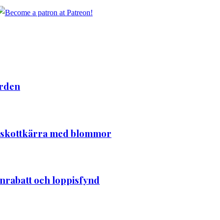
ården
en skottkärra med blommor
rabatt och loppisfynd