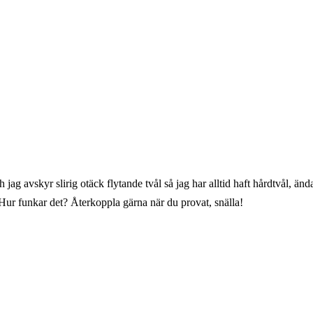
 jag avskyr slirig otäck flytande tvål så jag har alltid haft hårdtvål, änd
Hur funkar det? Återkoppla gärna när du provat, snälla!