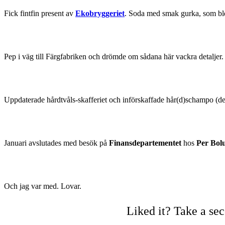
Fick fintfin present av
Ekobryggeriet
. Soda med smak gurka, som blev 
Pep i väg till Färgfabriken och drömde om sådana här vackra detaljer.
Uppdaterade hårdtvåls-skafferiet och införskaffade hår(d)schampo (den 
Januari avslutades med besök på
Finansdepartementet
hos
Per Bol
Och jag var med. Lovar.
Liked it? Take a se