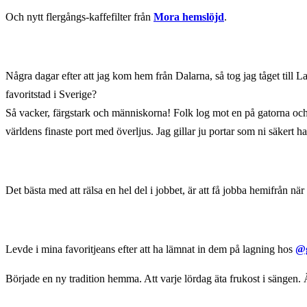
Och nytt flergångs-kaffefilter från
Mora hemslöjd
.
Några dagar efter att jag kom hem från Dalarna, så tog jag tåget till 
favoritstad i Sverige?
Så vacker, färgstark och människorna! Folk log mot en på gatorna och vä
världens finaste port med överljus. Jag gillar ju portar som ni säkert ha
Det bästa med att rälsa en hel del i jobbet, är att få jobba hemifrån n
Levde i mina favoritjeans efter att ha lämnat in dem på lagning hos
@g
Började en ny tradition hemma. Att varje lördag äta frukost i sängen.