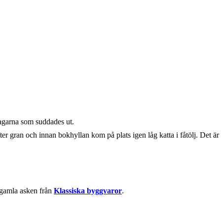
dagarna som suddades ut.
fter gran och innan bokhyllan kom på plats igen låg katta i fåtölj. Det är
gamla asken från
Klassiska byggvaror
.