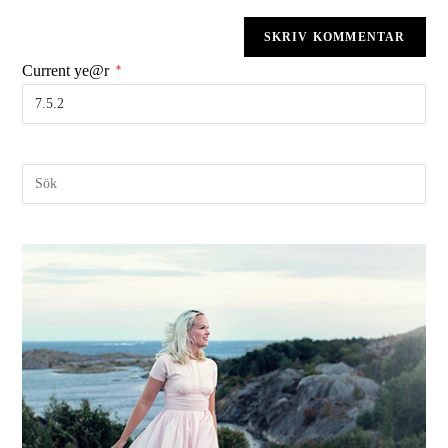
Current ye@r
*