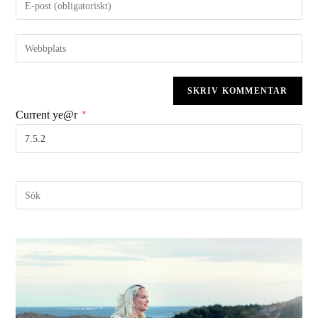
Current ye@r
*