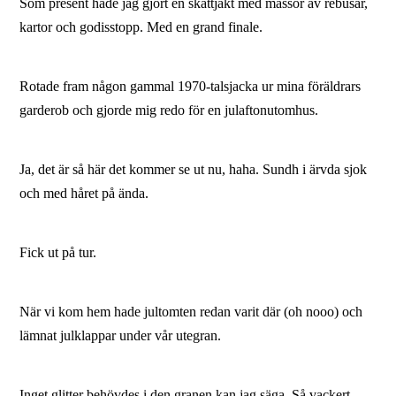
Som present hade jag gjort en skattjakt med massor av rebusar,
kartor och godisstopp. Med en grand finale.
Rotade fram någon gammal 1970-talsjacka ur mina föräldrars
garderob och gjorde mig redo för en julaftonutomhus.
Ja, det är så här det kommer se ut nu, haha. Sundh i ärvda sjok
och med håret på ända.
Fick ut på tur.
När vi kom hem hade jultomten redan varit där (oh nooo) och
lämnat julklappar under vår utegran.
Inget glitter behövdes i den granen kan jag säga. Så vackert