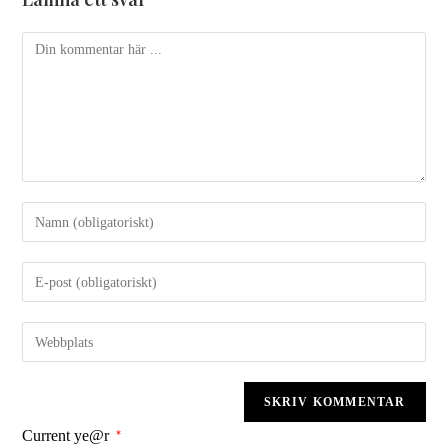
Current ye@r
*