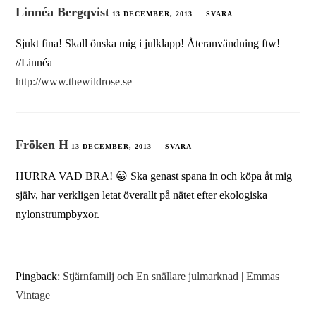
Linnéa Bergqvist
13 DECEMBER, 2013
SVARA
Sjukt fina! Skall önska mig i julklapp! Återanvändning ftw!
//Linnéa
http://www.thewildrose.se
Fröken H
13 DECEMBER, 2013
SVARA
HURRA VAD BRA! 😀 Ska genast spana in och köpa åt mig
själv, har verkligen letat överallt på nätet efter ekologiska
nylonstrumpbyxor.
Pingback:
Stjärnfamilj och En snällare julmarknad | Emmas
Vintage