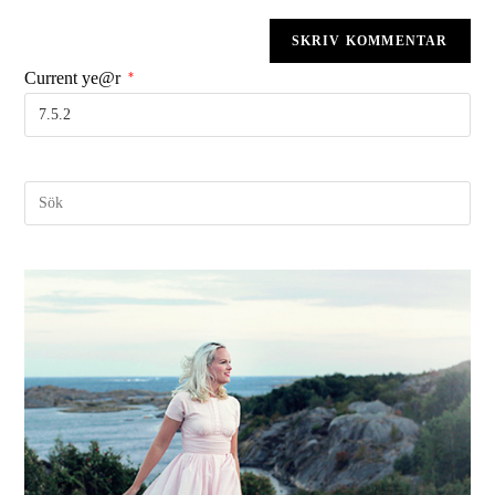
Current ye@r
*