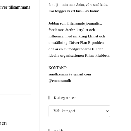
familj – min man John, våra små kids.
iver tillsammans
Där bygger vi ett hus – av halm!
Jobbar som frilansande journalist,
föreläsare, återbrukstylist och
influencer med inrikting klimat och
omställning. Driver Plan B-podden
och är en av medgrundarna till den
ideella organisationen Klimatklubben.
KONTAKT:
sundh.emma (a) gmail.com
@emmasundh
Kategorier
men
Arkiv