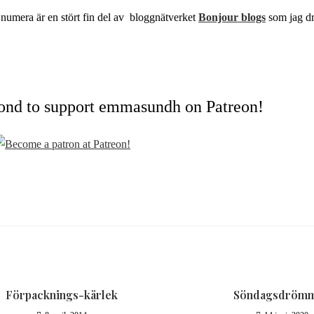
numera är en stört fin del av bloggnätverket
Bonjour blogs
som jag dr
cond to support emmasundh on Patreon!
Förpacknings-kärlek
Söndagsdröm