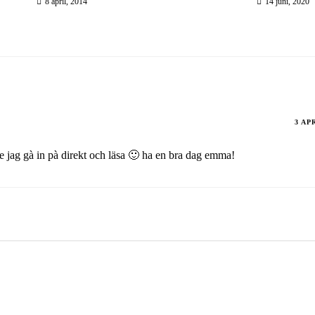
8 april, 2014
14 juni, 2020
3 AP
te jag gà in pà direkt och läsa 🙂 ha en bra dag emma!