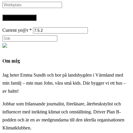
namn
din
Ange
eller
e-
URL
användarnamn
postadress
till
för
för
din
Current ye@r
*
att
att
webbplats
Sök
kommentera
kommentera
(valfritt)
på
denna
Om mig
webbplats
Jag heter Emma Sundh och bor på landsbygden i Värmland med
min familj – min man John, våra små kids. Där bygger vi ett hus –
av halm!
Jobbar som frilansande journalist, föreläsare, återbrukstylist och
influencer med inrikting klimat och omställning. Driver Plan B-
podden och är en av medgrundarna till den ideella organisationen
Klimatklubben.