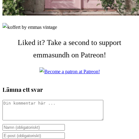
Liked it? Take a second to support
emmasundh on Patreon!
Lämna ett svar
Kommentar
Ange
ditt
Ange