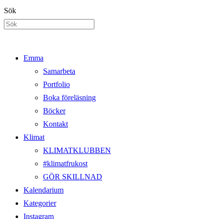
Hoppa
Sök
till
innehållet
Emma
Samarbeta
Portfolio
Boka föreläsning
Böcker
Kontakt
Klimat
KLIMATKLUBBEN
#klimatfrukost
GÖR SKILLNAD
Kalendarium
Kategorier
Instagram