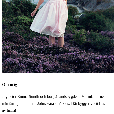
Om mig
Jag heter Emma Sundh och bor på landsbygden i Värmland med
min familj – min man John, våra små kids. Där bygger vi ett hus –
av halm!