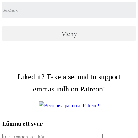
Hoppa
Sök
till
innehållet
Meny
Liked it? Take a second to support
emmasundh on Patreon!
Lämna ett svar
Kommentar