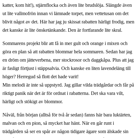
katter, kom hit!), stjärnflocka och även lite brudslöja. Slängde även
ut lite vallmofrön innan vi lämnade torpet, men vettetusan om det
blivit något av det. Här har jag ju skissat rabatten härligt frodig, men
det kanske är lite önsketänkande. Den är fortfarande lite skral.
Sommarens projekt blir att få in mer gult och orange i mixen och
göra en plan så att rabatten blommar hela sommaren. Sedan har jag
en dröm om jätteverbena, mer stockrosor och daggkåpa. Plus att jag
är fasligt förtjust i stäppsalvia. Och kanske en liten lavendeläng till
höger? Herregud så flott det hade varit!
Min melodi är inte så uppstyrd. Jag gillar vilda trädgårdar och får på
riktigt panik när det är för ordnat i rabatterna. Det ska vara vilt,
härligt och stökigt av blommor.
Nåväl, från början (alltså för två år sedan) fanns här bara luktärten,
malvan och en pion, så mycket har hänt. När en går runt i
trädgården så ser en spår av någon tidigare ägare som älskade sin