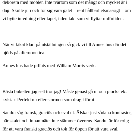
dekorera med möbler. Inte tvärtom som det mångt och mycket är i
dag. Skulle ju i och för sig vara galet – rent hållbarhetsmässigt – om
vi bytte inredning efter tapet, i den takt som vi flyttar nuförtiden.
När vi kikat klart på utställningen så gick vi till Annes hus där det
bjöds på afternoon tea.
Annes hus hade piffats med William Morris verk.
Bästa buketten jag sett tror jag! Måste genast gå ut och plocka ek-
kvistar. Perfekt nu efter stormen som dragit förbi.
Sandra såg fransk, graciös och sval ut. Älskar just sådana kontraster,
när skalet och innanmätet inte stämmer överens. Sandra är för rolig
för att vara franskt graciös och tok för öppen för att vara sval.