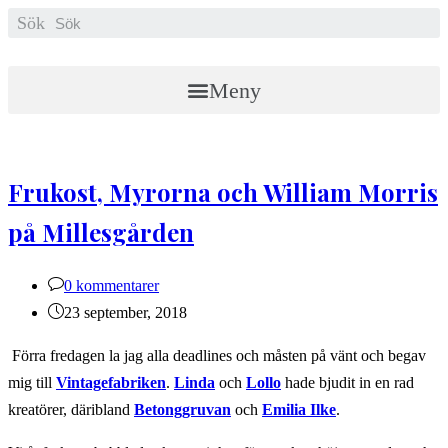
Hoppa
Sök
till
innehållet
Meny
Frukost, Myrorna och William Morris
på Millesgården
Kommentarer
0 kommentarer
på
Inlägget
23 september, 2018
inlägget:
publicerat:
Förra fredagen la jag alla deadlines och måsten på vänt och begav
mig till
Vintagefabriken
.
Linda
och
Lollo
hade bjudit in en rad
kreatörer, däribland
Betonggruvan
och
Emilia Ilke
.