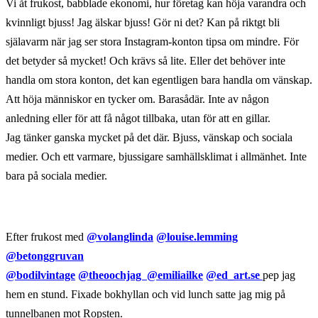
Vi åt frukost, babblade ekonomi, hur företag kan höja varandra och
kvinnligt bjuss! Jag älskar bjuss! Gör ni det? Kan på riktgt bli
själavarm när jag ser stora Instagram-konton tipsa om mindre. För
det betyder så mycket! Och krävs så lite. Eller det behöver inte
handla om stora konton, det kan egentligen bara handla om vänskap.
Att höja människor en tycker om. Barasådär. Inte av någon
anledning eller för att få något tillbaka, utan för att en gillar.
Jag tänker ganska mycket på det där. Bjuss, vänskap och sociala
medier. Och ett varmare, bjussigare samhällsklimat i allmänhet. Inte
bara på sociala medier.
Efter frukost med
@volanglinda
@louise.lemming
@betonggruvan
@bodilvintage
@theoochjag
@emiliailke
@ed_art.se
pep jag
hem en stund. Fixade bokhyllan och vid lunch satte jag mig på
tunnelbanen mot Ropsten.