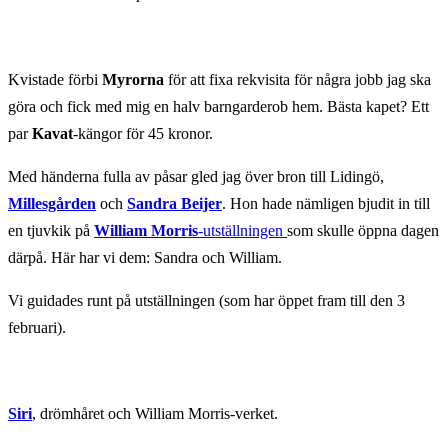
Kvistade förbi
Myrorna
för att fixa rekvisita för några jobb jag ska
göra och fick med mig en halv barngarderob hem. Bästa kapet? Ett
par
Kavat
-kängor för 45 kronor.
Med händerna fulla av påsar gled jag över bron till Lidingö,
Millesgården
och
Sandra Beijer
. Hon hade nämligen bjudit in till
en tjuvkik på
William Morris
-utställningen
som skulle öppna dagen
därpå. Här har vi dem: Sandra och William.
Vi guidades runt på utställningen (som har öppet fram till den 3
februari).
Siri
, drömhåret och William Morris-verket.