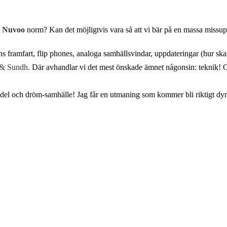
m
Nuvoo
norm? Kan det möjligtvis vara så att vi bär på en massa missuppf
ns framfart, flip phones, analoga samhällsvindar, uppdateringar (hur ska
 & Sundh
. Där avhandlar vi det mest önskade ämnet någonsin: teknik! O
edel och dröm-samhälle! Jag får en utmaning som kommer bli riktigt dyr 