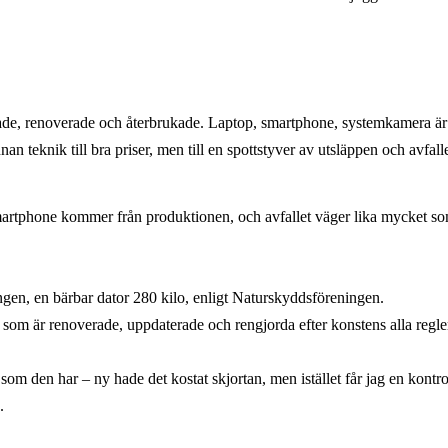
e, renoverade och återbrukade. Laptop, smartphone, systemkamera är in
n teknik till bra priser, men till en spottstyver av utsläppen och avfall
rtphone kommer från produktionen, och avfallet väger lika mycket som 
ingen, en bärbar dator 280 kilo, enligt Naturskyddsföreningen.
om är renoverade, uppdaterade och rengjorda efter konstens alla regler
m den har – ny hade det kostat skjortan, men istället får jag en kontro
.