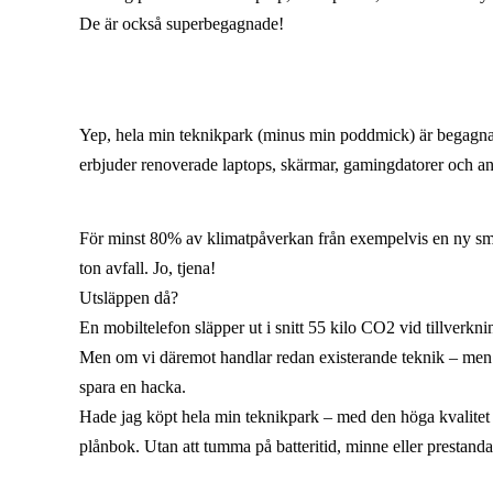
De är också superbegagnade!
Yep, hela min teknikpark (minus min poddmick) är begagnad
erbjuder renoverade laptops, skärmar, gamingdatorer och anna
För minst 80% av klimatpåverkan från exempelvis en ny sma
ton avfall. Jo, tjena!
Utsläppen då?
En mobiltelefon släpper ut i snitt 55 kilo CO2 vid tillverkn
Men om vi däremot handlar redan existerande teknik – men s
spara en hacka.
Hade jag köpt hela min teknikpark – med den höga kvalitet so
plånbok. Utan att tumma på batteritid, minne eller prestanda