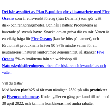
Det här avsnittet av
Plan B-podden
gör vi i samarbete med Five
Oceans
som är ett svenskt företag (från Dalarna!) som gör tvätt-,
disk- och rengöringsmedel. Och håll i hatten: Produkterna är
baserade på svensk havre. Snacka om att gräva där en står. Vatten är
en viktig fråga för
Five Oceans
(kanske hörs på namnet), och
förutom att produkterna kräver 90-97% mindre vatten för att
neutraliseras i naturen jämfört med genomsnittet, så skänker
Five
Oceans
5% av intäkterna från sin webbshop till
Naturskyddsföreningens
arbete för friskare och levande hav och
vatten
.
Vill du testa?
Med koden
planb25
så får man nämligen
25% på alla produkter
på
Fiveoceanshome.se
. Koden gäller en gång per kund till och med
30 april 2022, och kan inte kombineras med andra rabatter.