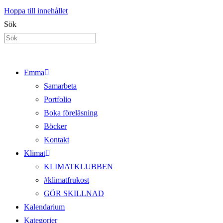
Hoppa till innehållet
Sök
Emma
Samarbeta
Portfolio
Boka föreläsning
Böcker
Kontakt
Klimat
KLIMATKLUBBEN
#klimatfrukost
GÖR SKILLNAD
Kalendarium
Kategorier