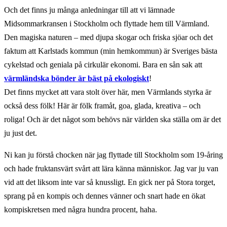
Och det finns ju många anledningar till att vi lämnade
Midsommarkransen i Stockholm och flyttade hem till Värmland.
Den magiska naturen – med djupa skogar och friska sjöar och det
faktum att Karlstads kommun (min hemkommun) är Sveriges bästa
cykelstad och geniala på cirkulär ekonomi. Bara en sån sak att
värmländska bönder är bäst på ekologiskt
!
Det finns mycket att vara stolt över här, men Värmlands styrka är
också dess fölk! Här är fölk framåt, goa, glada, kreativa – och
roliga! Och är det något som behövs när världen ska ställa om är det
ju just det.
Ni kan ju förstå chocken när jag flyttade till Stockholm som 19-åring
och hade fruktansvärt svårt att lära känna människor. Jag var ju van
vid att det liksom inte var så knussligt. En gick ner på Stora torget,
sprang på en kompis och dennes vänner och snart hade en ökat
kompiskretsen med några hundra procent, haha.