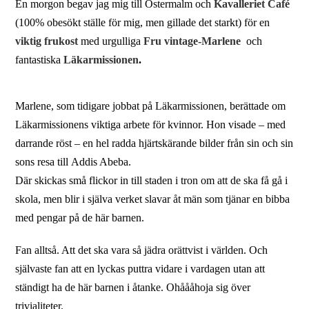
En morgon begav jag mig till Östermalm och
Kavalleriet Café
(100% obesökt ställe för mig, men gillade det starkt) för en
viktig frukost
med urgulliga
Fru vintage-Marlene
och
fantastiska
Läkarmissionen
.
Marlene, som tidigare jobbat på Läkarmissionen, berättade om
Läkarmissionens viktiga arbete för kvinnor. Hon visade – med
darrande röst – en hel radda hjärtskärande bilder från sin och sin
sons resa till Addis Abeba.
Där skickas små flickor in till staden i tron om att de ska få gå i
skola, men blir i själva verket slavar åt män som tjänar en bibba
med pengar på de här barnen.
Fan alltså. Att det ska vara så jädra orättvist i världen. Och
självaste fan att en lyckas puttra vidare i vardagen utan att
ständigt ha de här barnen i åtanke. Ohåååhoja sig över
trivialiteter.