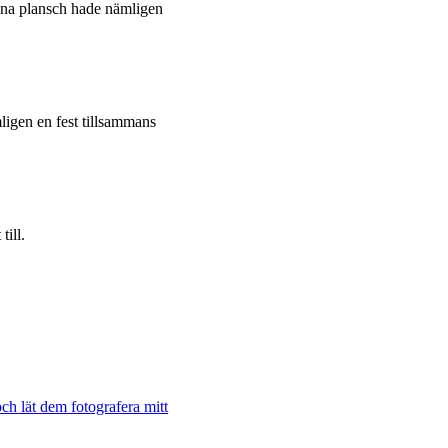
enna plansch hade nämligen
igen en fest tillsammans
till.
och lät dem fotografera mitt