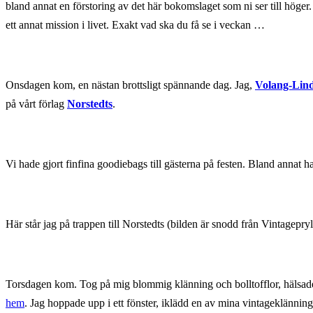
bland annat en förstoring av det här bokomslaget som ni ser till höge
ett annat mission i livet. Exakt vad ska du få se i veckan …
Onsdagen kom, en nästan brottsligt spännande dag. Jag,
Volang-Lin
på vårt förlag
Norstedts
.
Vi hade gjort finfina goodiebags till gästerna på festen. Bland annat h
Här står jag på trappen till Norstedts (bilden är snodd från Vintagepry
Torsdagen kom. Tog på mig blommig klänning och bolltofflor, hälsad
hem
. Jag hoppade upp i ett fönster, iklädd en av mina vintageklänni