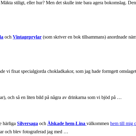
r. Mäkta stiligt, eller hur? Men det skulle inte bara agera bokomslag. D
da
och
Vintageprylar
(som skriver en bok tillsammans) anordnade näml
ade vi fixat specialgjorda chokladkakor, som jag hade formgett omslaget 
lar), och så en liten bild på några av drinkarna som vi bjöd på …
e härliga
Silversaga
och
Älskade hem-Lina
välkommen
hem till mig 
ngar och blev fotograferad jag med …