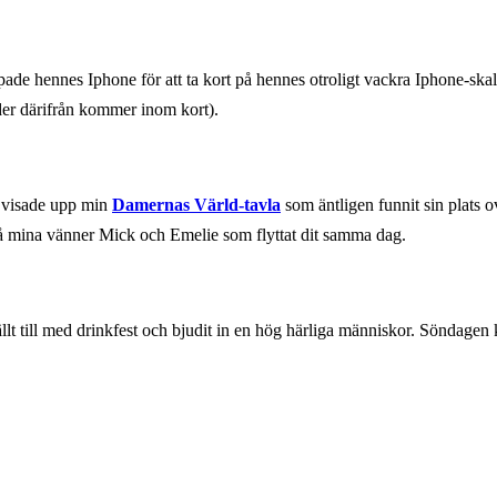
pade hennes Iphone för att ta kort på hennes otroligt vackra Iphone-sk
der därifrån kommer inom kort).
, visade upp min
Damernas Värld-tavla
som äntligen funnit sin plats o
 på mina vänner Mick och Emelie som flyttat dit samma dag.
lt till med drinkfest och bjudit in en hög härliga människor. Söndagen