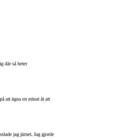
ig där så heter
å att ägna en minut åt att
sslade jag järnet. Jag gjorde