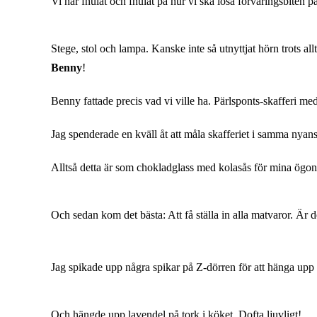
Vi har fnulat och fnulat på hur vi ska lösa förvaringsbiten på 
Stege, stol och lampa. Kanske inte så utnyttjat hörn trots al
Benny
!
Benny fattade precis vad vi ville ha. Pärlsponts-skafferi me
Jag spenderade en kväll åt att måla skafferiet i samma nyan
Alltså detta är som chokladglass med kolasås för mina ögon
Och sedan kom det bästa: Att få ställa in alla matvaror. Är 
Jag spikade upp några spikar på Z-dörren för att hänga upp 
Och hängde upp lavendel på tork i köket. Dofta ljuvligt!