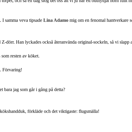
torpet, och så en dag slog det oss att vi ju har ett outnyttjat hörn fullt 
lt. I samma veva tipsade
Lina Adamo
mig om en fenomal hantverkare s
d Z-dörr. Han lyckades också återanvända original-sockeln, så vi slapp a
s som resten av köket.
. Förvaring!
det bara jag som går i gång på detta?
kökshandduk, förkläde och det viktigaste: flugsmälla!