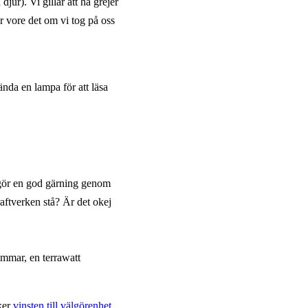
jur). Vi gillar att ha grejer
r vore det om vi tog på oss
tända en lampa för att läsa
i gör en god gärning genom
aftverken stå? Är det okej
mmar, en terrawatt
ker
vinsten till välgörenhet.