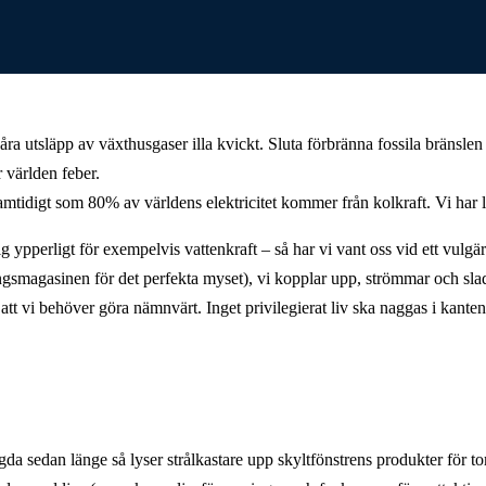
våra utsläpp av växthusgaser illa kvickt. Sluta förbränna fossila bränsle
r världen feber.
 samtidigt som 80% av världens elektricitet kommer från kolkraft. Vi har li
ig ypperligt för exempelvis vattenkraft – så har vi vant oss vid ett vulgär
ngsmagasinen för det perfekta myset), vi kopplar upp, strömmar och sl
 att vi behöver göra nämnvärt. Inget privilegierat liv ska naggas i kante
ängda sedan länge så lyser strålkastare upp skyltfönstrens produkter för 