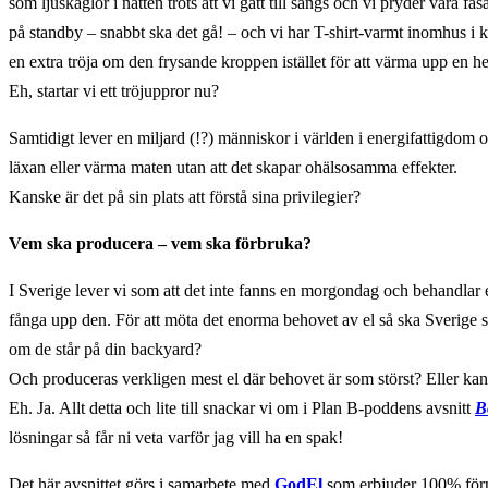
som ljuskäglor i natten trots att vi gått till sängs och vi pryder våra f
på standby – snabbt ska det gå! – och vi har T-shirt-varmt inomhus i 
en extra tröja om den frysande kroppen istället för att värma upp en h
Eh, startar vi ett tröjuppror nu?
Samtidigt lever en miljard (!?) människor i världen i energifattigdom och 
läxan eller värma maten utan att det skapar ohälsosamma effekter.
Kanske är det på sin plats att förstå sina privilegier?
Vem ska producera – vem ska förbruka?
I Sverige lever vi som att det inte fanns en morgondag och behandlar 
fånga upp den. För att möta det enorma behovet av el så ska Sverige s
om de står på din backyard?
Och produceras verkligen mest el där behovet är som störst? Eller kan de
Eh. Ja. Allt detta och lite till snackar vi om i Plan B-poddens avsnitt
B
lösningar så får ni veta varför jag vill ha en spak!
Det här avsnittet görs i samarbete med
GodEl
som erbjuder 100% förn