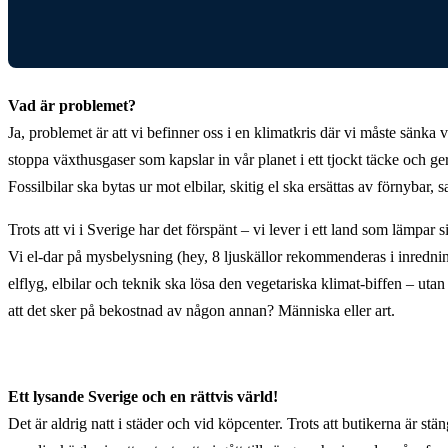
Vad är problemet?
Ja, problemet är att vi befinner oss i en klimatkris där vi måste sänka 
stoppa växthusgaser som kapslar in vår planet i ett tjockt täcke och ge
Fossilbilar ska bytas ur mot elbilar, skitig el ska ersättas av förnybar,
Trots att vi i Sverige har det förspänt – vi lever i ett land som lämpar s
Vi el-dar på mysbelysning (hey, 8 ljuskällor rekommenderas i inredni
elflyg, elbilar och teknik ska lösa den vegetariska klimat-biffen – utan
att det sker på bekostnad av någon annan? Människa eller art.
Ett lysande Sverige och en rättvis värld!
Det är aldrig natt i städer och vid köpcenter. Trots att butikerna är st