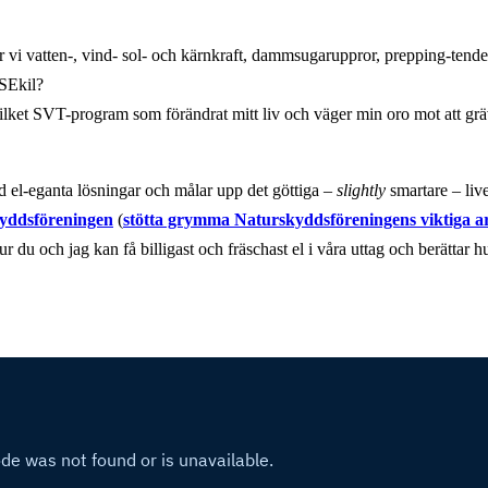
 vi vatten-, vind- sol- och kärnkraft, dammsugaruppror, prepping-tende
SEkil?
vilket SVT-program som förändrat mitt liv och väger min oro mot att gräv
d el-eganta lösningar och målar upp det göttiga –
slightly
smartare – live
yddsföreningen
(
stötta grymma Naturskyddsföreningens viktiga a
 du och jag kan få billigast och fräschast el i våra uttag och berättar hu