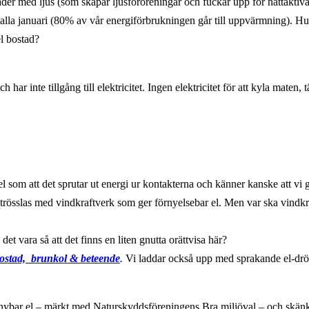
asader med ljus (som skapar ljusföroreningar och fuckar upp för nattaktiva d
kalla januari (80% av vår energiförbrukningen går till uppvärmning). Hu
el bostad?
har inte tillgång till elektricitet. Ingen elektricitet för att kyla maten, 
el som att det sprutar ut energi ur kontakterna och känner kanske att v
trösslas med vindkraftverk som ger förnyelsebar el. Men var ska vindkr
t vara så att det finns en liten gnutta orättvisa här?
ostad, brunkol & beteende
.
Vi laddar också upp med sprakande el-drö
ybar el – märkt med Naturskyddsföreningens Bra miljöval – och skän