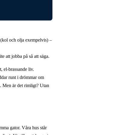
n (kol och olja exempelvis) –
te att jobba på så att säga.
t, el-brassande liv.
addar runt i drömmar om
n. Men är det rimligt? Utan
tomma gator. Våra hus står