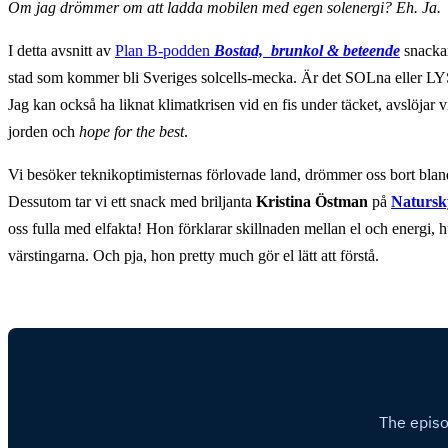
Om jag drömmer om att ladda mobilen med egen solenergi? Eh. Ja.
I detta avsnitt av
Plan B-podden
Bostad, brunkol & beteende
snackar
stad som kommer bli Sveriges solcells-mecka. Är det SOLna eller LY
Jag kan också ha liknat klimatkrisen vid en fis under täcket, avslöjar 
jorden och
hope for the best
.
Vi besöker teknikoptimisternas förlovade land, drömmer oss bort blan
Dessutom tar vi ett snack med briljanta
Kristina Östman
på
Natursk
oss fulla med elfakta! Hon förklarar skillnaden mellan el och energi, hur
värstingarna. Och pja, hon pretty much gör el lätt att förstå.