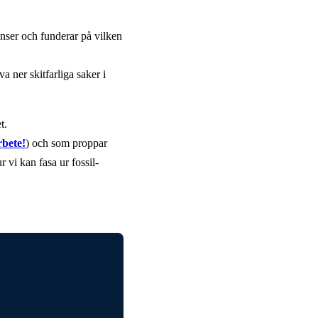
nser och funderar på vilken
a ner skitfarliga saker i
t.
rbete!
) och som proppar
r vi kan fasa ur fossil-