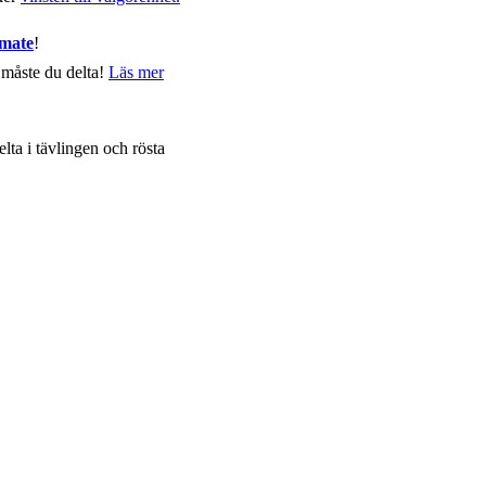
imate
!
 måste du delta!
Läs mer
lta i tävlingen och rösta