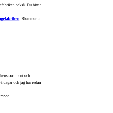
gefabriken också. Du hittar
agefabriken
. Blommorna
rikens sortiment och
två dagar och jag har redan
lampor.