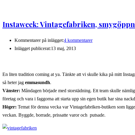
Instaweek: Vintagefabriken, smygöppni
Kommentarer på inlägget:
4 kommentarer
Inlägget publicerat:
13 maj, 2013
En liten tradition coming at ya. Tänkte att vi skulle kika på mitt Inst
så heter jag
emmasundh
.
Vänster:
Måndagen började med storstädning. Ett team skulle nämlige
företag och vara i faggorna att starta upp sin egen butik har sina nac
Höger:
Temat för denna vecka var Vintagefabriken-butiken som ligger 
veckan. Byggde, borrade, prissatte varor och putsade.