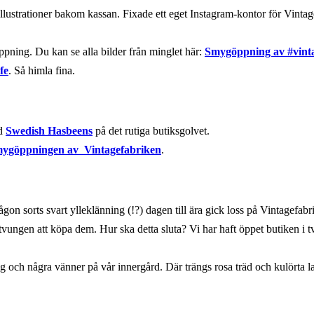
 illustrationer bakom kassan. Fixade ett eget Instagram-kontor för Vinta
ppning. Du kan se alla bilder från minglet här:
Smygöppning av #vint
fe
. Så himla fina.
ed
Swedish Hasbeens
på det rutiga butiksgolvet.
ygöppningen av Vintagefabriken
.
on sorts svart ylleklänning (!?) dagen till ära gick loss på Vintagefab
 tvungen att köpa dem. Hur ska detta sluta? Vi har haft öppet butiken i 
g och några vänner på vår innergård. Där trängs rosa träd och kulörta 