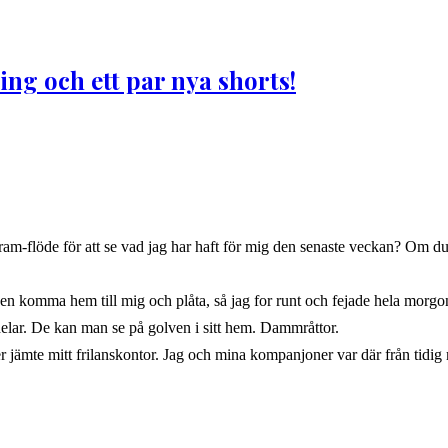
ng och ett par nya shorts!
agram-flöde för att se vad jag har haft för mig den senaste veckan? Om du
n komma hem till mig och plåta, så jag for runt och fejade hela morgon
kdelar. De kan man se på golven i sitt hem. Dammråttor.
jämte mitt frilanskontor. Jag och mina kompanjoner var där från tidig m