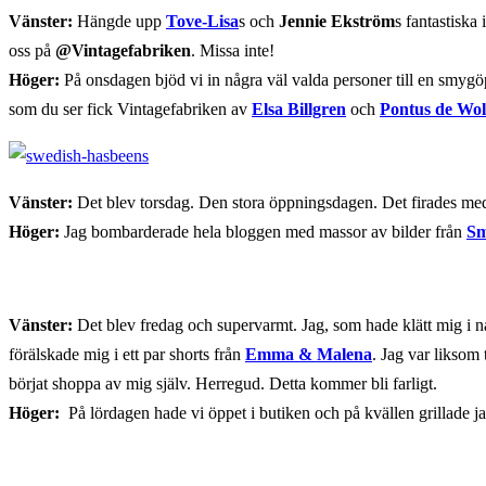
Vänster:
Hängde upp
Tove-Lisa
s och
Jennie Ekström
s fantastiska
oss på
@Vintagefabriken
. Missa inte!
Höger:
På onsdagen bjöd vi in några väl valda personer till en smygö
som du ser fick Vintagefabriken av
Elsa Billgren
och
Pontus de Wol
Vänster:
Det blev torsdag. Den stora öppningsdagen. Det firades m
Höger:
Jag bombarderade hela bloggen med massor av bilder från
Sm
Vänster:
Det blev fredag och supervarmt. Jag, som hade klätt mig i någ
förälskade mig i ett par shorts från
Emma & Malena
. Jag var liksom
börjat shoppa av mig själv. Herregud. Detta kommer bli farligt.
Höger:
På lördagen hade vi öppet i butiken och på kvällen grillade ja