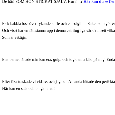
De här! SOM HON STICKAT SJÄLV. Hur fint?
Här kan du se fle
Fick babbla loss över rykande kaffe och en solglimt. Saker som gör e
Och visst har en fått stanna upp i denna cetrifug-iga värld? Insett vil
Som är viktiga.
Ena barnet lånade min kamera, gulp, och tog denna bild på mig. Enda bi
Efter fika traskade vi vidare, och jag och Amanda hittade den perfekta
Här kan en sitta och bli gammal!