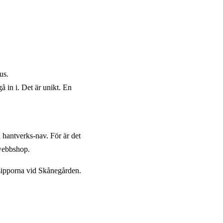
us.
å in i. Det är unikt. En
 hantverks-nav. För är det
webbshop.
itsipporna vid Skånegården.