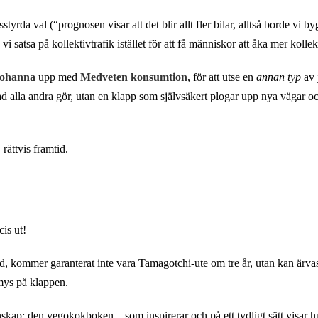
rda val (“prognosen visar att det blir allt fler bilar, alltså borde vi by
a vi satsa på kollektivtrafik istället för att få människor att åka mer kollek
ohanna
upp med
Medveten konsumtion
, för att utse en
annan typ
av 
ad alla andra gör, utan en klapp som självsäkert plogar upp nya vägar och
 rättvis framtid.
is ut!
, kommer garanterat inte vara Tamagotchi-ute om tre år, utan kan ärvas,
mys på klappen.
kap: den vegokokboken – som inspirerar och på ett tydligt sätt visar hu