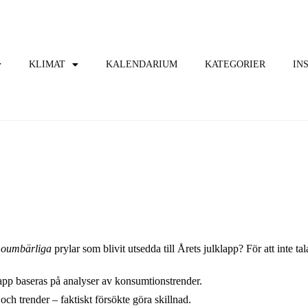
KLIMAT
KALENDARIUM
KATEGORIER
IN
a
oumbärliga
prylar som blivit utsedda till Årets julklapp? För att inte t
lapp baseras på analyser av konsumtionstrender.
och trender – faktiskt försökte göra skillnad.