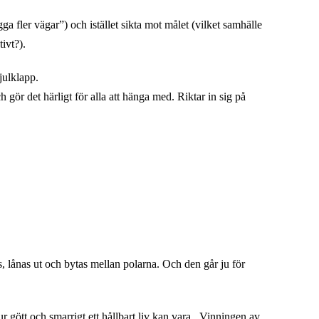
gga fler vägar”) och istället sikta mot målet (vilket samhälle
tivt?).
julklapp.
 gör det härligt för alla att hänga med. Riktar in sig på
 lånas ut och bytas mellan polarna. Och den går ju för
r gött och smarrigt ett hållbart liv kan vara. Vinningen av