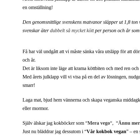
en omställning!
Den genomsnittlige svenskens matvanor släpper ut 1,8 ton 
svenskar äter
dubbelt så mycket kött
per person och år som
Få har väl undgått att vi måste sänka våra utsläpp för att dör
och år.
Det är liksom inte läge att krama köttbiten och med ren och 
Med årets julklapp vill vi visa på en del av lösningen, nudge:a
smarr!
Laga mat, bjud hem vännerna och skapa veganska middagklubb
eller mormor.
Själv älskar jag kokböcker som “
Mera vego
“, “
Ännu mer
Just nu bläddrar jag dessutom i “
Vår kokbok vegan
” – en