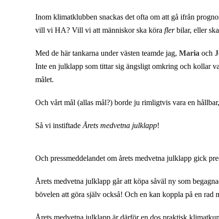
Inom klimatklubben snackas det ofta om att gå ifrån prognossty
vill vi HA? Vill vi att människor ska köra
fler
bilar, eller sk
Med de här tankarna under västen teamde jag,
Maria
och
J
Inte en julklapp som tittar sig ängsligt omkring och kollar v
målet.
Och vårt mål (allas mål?) borde ju rimligtvis vara en hållbar,
Så vi instiftade
Årets medvetna julklapp
!
Och pressmeddelandet om årets medvetna julklapp gick prec
Årets medvetna julklapp går att köpa såväl ny som begagnad
bövelen att göra själv också! Och en kan koppla på en rad 
Årets medvetna julklapp är därför en dos praktisk klimatkuns