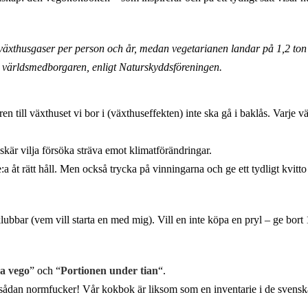
växthusgaser per person och år, medan vegetarianen landar på 1,2 ton
 världsmedborgaren, enligt Naturskyddsföreningen.
ren till växthuset vi bor i (växthuseffekten) inte ska gå i baklås. Varje 
skär vilja försöka sträva emot klimatförändringar.
 åt rätt håll. Men också trycka på vinningarna och ge ett tydligt kvitto på
ar (vem vill starta en med mig). Vill en inte köpa en pryl – ge bort 1
a vego
” och “
Portionen under tian
“.
 sådan normfucker! Vår kokbok är liksom som en inventarie i de sve