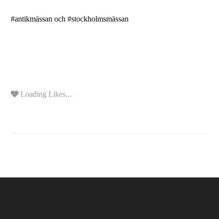
#antikmässan och #stockholmsmässan
Loading Likes...