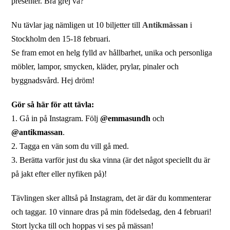
presenter. Bra grej va?
Nu tävlar jag nämligen ut 10 biljetter till
Antikmässan
i
Stockholm den 15-18 februari.
Se fram emot en helg fylld av hållbarhet, unika och personliga
möbler, lampor, smycken, kläder, prylar, pinaler och
byggnadsvård. Hej dröm!
Gör så här för att tävla:
1. Gå in på Instagram. Följ
@emmasundh
och
@antikmassan
.
2. Tagga en vän som du vill gå med.
3. Berätta varför just du ska vinna (är det något speciellt du är
på jakt efter eller nyfiken på)!
Tävlingen sker alltså på Instagram, det är där du kommenterar
och taggar. 10 vinnare dras på min födelsedag, den 4 februari!
Stort lycka till och hoppas vi ses på mässan!