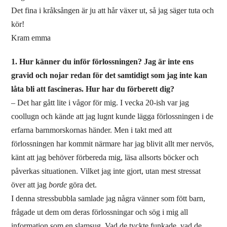
Det fina i kråksången är ju att hår växer ut, så jag säger tuta och
kör!
Kram emma
1. Hur känner du inför förlossningen? Jag är inte ens
gravid och nojar redan för det samtidigt som jag inte kan
låta bli att fascineras. Hur har du förberett dig?
– Det har gått lite i vågor för mig. I vecka 20-ish var jag
coollugn och kände att jag lugnt kunde lägga förlossningen i de
erfarna barnmorskornas händer. Men i takt med att
förlossningen har kommit närmare har jag blivit allt mer nervös,
känt att jag behöver förbereda mig, läsa allsorts böcker och
påverkas situationen. Vilket jag inte gjort, utan mest stressat
över att jag
borde
göra det.
I denna stressbubbla samlade jag några vänner som fött barn,
frågade ut dem om deras förlossningar och sög i mig all
information som en slamsug. Vad de tyckte funkade, vad de