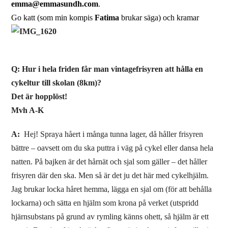
emma@emmasundh.com
.
Go katt (som min kompis
Fatima
brukar säga) och kramar
Q: Hur i hela friden får man vintagefrisyren att hålla en
cykeltur till skolan (8km)?
Det är hopplöst!
Mvh A-K
A: ​
Hej! Spraya håert i många tunna lager, då håller frisyren
bättre – oavsett om du ska puttra i väg på cykel eller dansa hela
natten. På bajken är det hårnät och sjal som gäller – det håller
frisyren där den ska. Men så är det ju det här med cykelhjälm.
Jag brukar locka håret hemma, lägga en sjal om (för att behålla
lockarna) och sätta en hjälm som krona på verket (utspridd
hjärnsubstans på grund av rymling känns ohett, så hjälm är ett