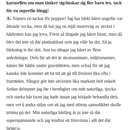
karusellen om man tänker sig/önskar sig fler barn tex. tack
för en superfin blogg!
A:
Nämen en tackar för peppen! Jag har blekt håret ungefär var
åttonde vecka, men då har jag en rejäl motorväg av utväxt i
hårbotten kan jag lova. Förut så färgade jag håret blont, men då
blev det inte så där platinablont som jag ville ha det. Så ja,
blekning is the shit. Just nu slingar jag håret av flera
anledningar. Dels för att det är skonsammare, miljösmartare,
känns lite bättre under graviditeten, men också för att jag
kanske inte kommer att ha tid att gå till frisören lika ofta i
framtiden. Slingor gör inte utväxten lika markant helt enkelt.
Sedan drömmer jag lite i hemlighet om mitt naturliga, tjocka
och starka hår (som jag hade innan jag började behandla det),
men vet å andra sidan om att jag med största sannolikhet skulle
tröttna på det. Min naturliga hårfärg är ju inte så där
superspännande och jag tendrar att försvinna i allt det där
beige:a.