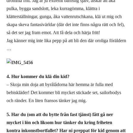
drömma fritt. Jag är ju extremt barnslig själv, älskar att åka
pulka, bygga sandslott, leka kurragömma, klättra i
klätterställningar, gunga, åka vattenrutschkana, klä ut mig och
skapa skeva fantasivärldar (där det inte finns några rätt och fel),
så det ser jag fram emot. Att få dela och härja fritt!
Jag känner mig inte lika pepp på att bli den där oroliga föräldern
…
4. Hur kommer du klä din kid?
– Skoja min doja att byrålådorna här hemma är fulla med
bebiskläder! Det kommer bli mycket stickade set, sailorbodys
och ränder. En liten fransos tänker jag mig.
5. Har du (om att du bytte från fast tjänst) fått gå ner
mycket i lön och liksom hur tänker du kring friheten
kontra inkomstbortfallet? Har ni preppat för kid genom att