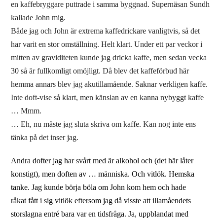
en kaffebryggare puttrade i samma byggnad. Supernäsan Sundh
kallade John mig.
Både jag och John är extrema kaffedrickare vanligtvis, så det
har varit en stor omställning. Helt klart. Under ett par veckor i
mitten av graviditeten kunde jag dricka kaffe, men sedan vecka
30 så är fullkomligt omöjligt. Då blev det kaffeförbud här
hemma annars blev jag akutillamående. Saknar verkligen kaffe.
Inte doft-vise så klart, men känslan av en kanna nybyggt kaffe
… Mmm.
… Eh, nu måste jag sluta skriva om kaffe. Kan nog inte ens
tänka på det inser jag.
Andra dofter jag har svårt med är alkohol och (det här låter
konstigt), men doften av … människa. Och vitlök. Hemska
tanke. Jag kunde börja böla om John kom hem och hade
råkat fått i sig vitlök eftersom jag då visste att illamåendets
storslagna entré bara var en tidsfråga. Ja, uppblandat med