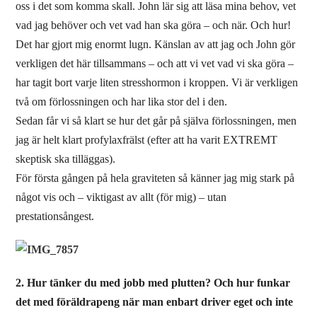
oss i det som komma skall. John lär sig att läsa mina behov, vet
vad jag behöver och vet vad han ska göra – och när. Och hur!
Det har gjort mig enormt lugn. Känslan av att jag och John gör
verkligen det här tillsammans – och att vi vet vad vi ska göra –
har tagit bort varje liten stresshormon i kroppen. Vi är verkligen
två om förlossningen och har lika stor del i den.
Sedan får vi så klart se hur det går på själva förlossningen, men
jag är helt klart profylaxfrälst (efter att ha varit EXTREMT
skeptisk ska tilläggas).
För första gången på hela graviteten så känner jag mig stark på
något vis och – viktigast av allt (för mig) – utan
prestationsångest.
2. Hur tänker du med jobb med plutten? Och hur funkar
det med föräldrapeng när man enbart driver eget och inte