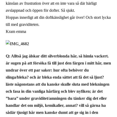
känslan av frustration över att en inte vara så där härligt
avslappnad och öppen för dofter. Så sjukt.
Hoppas innerligt att din doftkänslighet går över! Och stort lycka
till med graviditeten.
Kram emma
Q: Alltså jag älskar ditt silverblonda hår, så himla vackert.
är sugen på att försöka få till just den färgen i mitt hår, men
undrar över ett par saker: hur ofta behöver du
slinga/bleka? och är bleka enda sättet att få det så ljust?
läste någonstans att du kanske skulle sluta med blekningen
och fasa in din vanliga hårfärg och blev nyfiken; är det
”bara” under graviditet/amningen du tänker dig det eller
handlar det om miljö, kemikalier, annat? vill så gärna ha
sådär tjusigt hår men kanske dumt att ge sig in i den