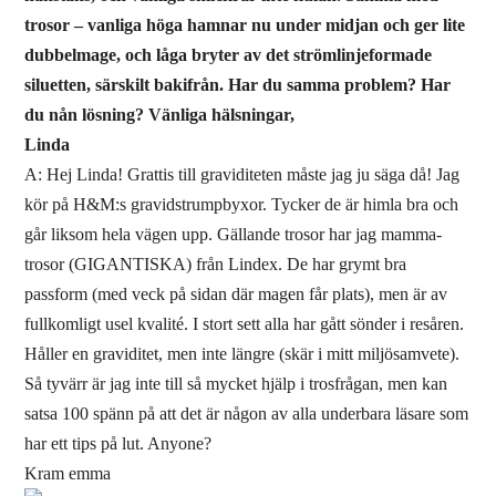
trosor – vanliga höga hamnar nu under midjan och ger lite
dubbelmage, och låga bryter av det strömlinjeformade
siluetten, särskilt bakifrån. Har du samma problem? Har
du nån lösning? Vänliga hälsningar,
Linda
A: Hej Linda! Grattis till graviditeten måste jag ju säga då! Jag
kör på H&M:s gravidstrumpbyxor. Tycker de är himla bra och
går liksom hela vägen upp. Gällande trosor har jag mamma-
trosor (GIGANTISKA) från Lindex. De har grymt bra
passform (med veck på sidan där magen får plats), men är av
fullkomligt usel kvalité. I stort sett alla har gått sönder i resåren.
Håller en graviditet, men inte längre (skär i mitt miljösamvete).
Så tyvärr är jag inte till så mycket hjälp i trosfrågan, men kan
satsa 100 spänn på att det är någon av alla underbara läsare som
har ett tips på lut. Anyone?
Kram emma