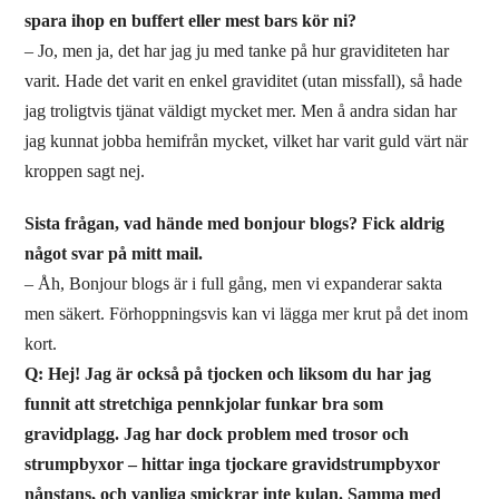
spara ihop en buffert eller mest bars kör ni?
– Jo, men ja, det har jag ju med tanke på hur graviditeten har
varit. Hade det varit en enkel graviditet (utan missfall), så hade
jag troligtvis tjänat väldigt mycket mer. Men å andra sidan har
jag kunnat jobba hemifrån mycket, vilket har varit guld värt när
kroppen sagt nej.
Sista frågan, vad hände med bonjour blogs? Fick aldrig
något svar på mitt mail.
– Åh, Bonjour blogs är i full gång, men vi expanderar sakta
men säkert. Förhoppningsvis kan vi lägga mer krut på det inom
kort.
Q: Hej! Jag är också på tjocken och liksom du har jag
funnit att stretchiga pennkjolar funkar bra som
gravidplagg. Jag har dock problem med trosor och
strumpbyxor – hittar inga tjockare gravidstrumpbyxor
nånstans, och vanliga smickrar inte kulan. Samma med