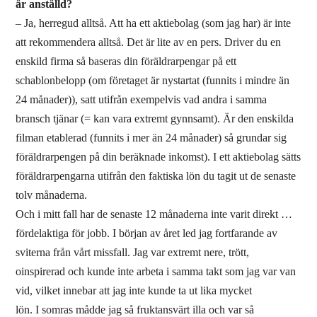
är anställd?
– Ja, herregud alltså. Att ha ett aktiebolag (som jag har) är inte
att rekommendera alltså. Det är lite av en pers. Driver du en
enskild firma så baseras din föräldrarpengar på ett
schablonbelopp (om företaget är nystartat (funnits i mindre än
24 månader)), satt utifrån exempelvis vad andra i samma
bransch tjänar (= kan vara extremt gynnsamt). Är den enskilda
filman etablerad (funnits i mer än 24 månader) så grundar sig
föräldrarpengen på din beräknade inkomst). I ett aktiebolag sätts
föräldrarpengarna utifrån den faktiska lön du tagit ut de senaste
tolv månaderna.
Och i mitt fall har de senaste 12 månaderna inte varit direkt …
fördelaktiga för jobb. I början av året led jag fortfarande av
sviterna från vårt missfall. Jag var extremt nere, trött,
oinspirerad och kunde inte arbeta i samma takt som jag var van
vid, vilket innebar att jag inte kunde ta ut lika mycket
lön. I somras mådde jag så fruktansvärt illa och var så