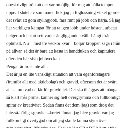
obeskrivligt trött att det var omöjligt för mig att hålla tempot
uppe. I slutet av sommaren fick jag ju foglossning vilket gjorde
det svårt att göra stylingjobb, fara runt på jobb och härja. Så jag
har verkligen kämpat för att ta igen jobb under hösten, arbetat
helger och i stort sett varje sängliggande kväll. Långt ifrån
optimalt. Nu – med tre veckor kvar – börjar kroppen säga i från
på allvar, så det är bara att kasta in handduken och kapitulera
efter den här sista jobbveckan.
Pengar är trots inte allt.
Det är ju en lite vanskligt situation att vara egenföretagare
(framför allt med aktiebolag) och gravid, eftersom det är svårt
att sia om vad en får för graviditet. Det ska tilläggas att många
så klart mår prima, känner sig helt övergrymma och fullkomligt
spirar av kreativitet. Sedan finns det dem (jag) som drog det
inte-så-härliga-gravitets-kortet. Innan jag blev gravid var jag
fullkomligt övertygad om att jag skulle kunna styra över