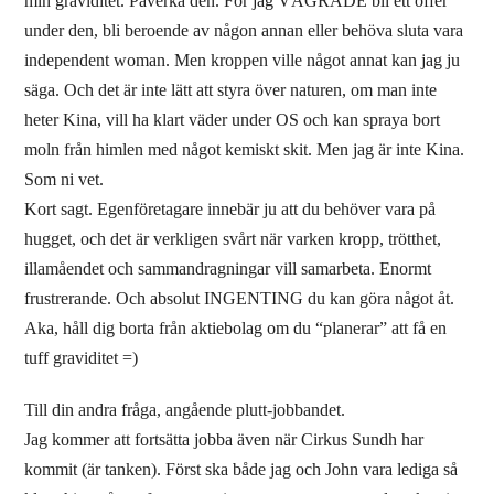
min graviditet. Påverka den. För jag VÄGRADE bli ett offer
under den, bli beroende av någon annan eller behöva sluta vara
independent woman. Men kroppen ville något annat kan jag ju
säga. Och det är inte lätt att styra över naturen, om man inte
heter Kina, vill ha klart väder under OS och kan spraya bort
moln från himlen med något kemiskt skit. Men jag är inte Kina.
Som ni vet.
Kort sagt. Egenföretagare innebär ju att du behöver vara på
hugget, och det är verkligen svårt när varken kropp, trötthet,
illamåendet och sammandragningar vill samarbeta. Enormt
frustrerande. Och absolut INGENTING du kan göra något åt.
Aka, håll dig borta från aktiebolag om du “planerar” att få en
tuff graviditet =)
Till din andra fråga, angående plutt-jobbandet.
Jag kommer att fortsätta jobba även när Cirkus Sundh har
kommit (är tanken). Först ska både jag och John vara lediga så