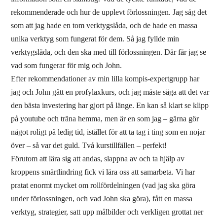
rekommenderade och hur de upplevt förlossningen. Jag såg det
som att jag hade en tom verktygslåda, och de hade en massa
unika verktyg som fungerat för dem. Så jag fyllde min
verktygslåda, och den ska med till förlossningen. Där får jag se
vad som fungerar för mig och John.
Efter rekommendationer av min lilla kompis-expertgrupp har
jag och John gått en profylaxkurs, och jag måste säga att det var
den bästa investering har gjort på länge. En kan så klart se klipp
på youtube och träna hemma, men är en som jag – gärna gör
något roligt på ledig tid, istället för att ta tag i ting som en nojar
över – så var det guld. Två kurstillfällen – perfekt!
Förutom att lära sig att andas, slappna av och ta hjälp av
kroppens smärtlindring fick vi lära oss att samarbeta. Vi har
pratat enormt mycket om rollfördelningen (vad jag ska göra
under förlossningen, och vad John ska göra), fått en massa
verktyg, strategier, satt upp målbilder och verkligen grottat ner