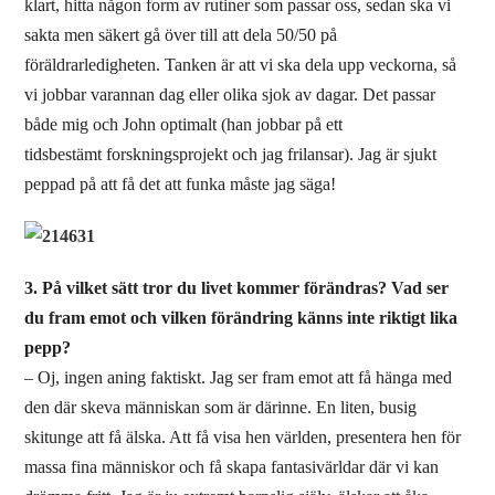
klart, hitta någon form av rutiner som passar oss, sedan ska vi
sakta men säkert gå över till att dela 50/50 på
föräldrarledigheten. Tanken är att vi ska dela upp veckorna, så
vi jobbar varannan dag eller olika sjok av dagar. Det passar
både mig och John optimalt (han jobbar på ett
tidsbestämt forskningsprojekt och jag frilansar). Jag är sjukt
peppad på att få det att funka måste jag säga!
3. På vilket sätt tror du livet kommer förändras? Vad ser
du fram emot och vilken förändring känns inte riktigt lika
pepp?
– Oj, ingen aning faktiskt. Jag ser fram emot att få hänga med
den där skeva människan som är därinne. En liten, busig
skitunge att få älska. Att få visa hen världen, presentera hen för
massa fina människor och få skapa fantasivärldar där vi kan