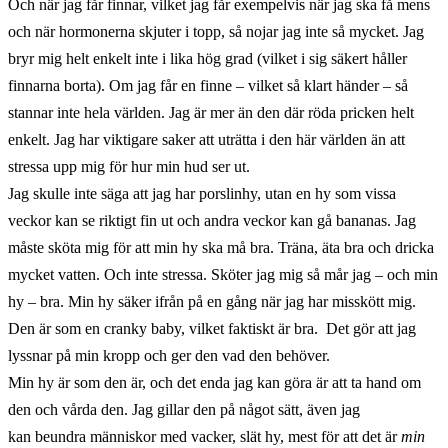
Och när jag får finnar, vilket jag får exempelvis när jag ska få mens
och när hormonerna skjuter i topp, så nojar jag inte så mycket. Jag
bryr mig helt enkelt inte i lika hög grad (vilket i sig säkert håller
finnarna borta). Om jag får en finne – vilket så klart händer – så
stannar inte hela världen. Jag är mer än den där röda pricken helt
enkelt. Jag har viktigare saker att uträtta i den här världen än att
stressa upp mig för hur min hud ser ut.
Jag skulle inte säga att jag har porslinhy, utan en hy som vissa
veckor kan se riktigt fin ut och andra veckor kan gå bananas. Jag
måste sköta mig för att min hy ska må bra. Träna, äta bra och dricka
mycket vatten. Och inte stressa. Sköter jag mig så mår jag – och min
hy – bra. Min hy säker ifrån på en gång när jag har misskött mig.
Den är som en cranky baby, vilket faktiskt är bra. Det gör att jag
lyssnar på min kropp och ger den vad den behöver.
Min hy är som den är, och det enda jag kan göra är att ta hand om
den och vårda den. Jag gillar den på något sätt, även jag
kan beundra människor med vacker, slät hy, mest för att det är
min