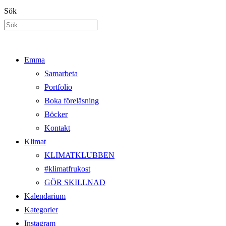
Hoppa
Sök
till
innehållet
Emma
Samarbeta
Portfolio
Boka föreläsning
Böcker
Kontakt
Klimat
KLIMATKLUBBEN
#klimatfrukost
GÖR SKILLNAD
Kalendarium
Kategorier
Instagram