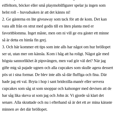
eiffeltorn, böcker eller små playmobilfigurer spelar ju ingen som
helst roll – huvudsaken är att det känns ni!
2. Ge gästerna en lite giveaway som tack för att de kom. Det kan
vara allt från en strut med godis till en liten planta med er
favoritblomma. Inget måste, men om ni vill ge era gäster ett minne
så är detta en himla fin grej.
3. Och här kommer ett tips som inte alls har något om hur bröllopet
ser ut, utan mer om känsla. Kom i håg att ha roligt. Något går med
högsta sannorlikhet åt pipsvängen, men vad gör väl det? När jag
gifte mig så pajade ugnen och alla cupcakes som skulle agera dessert
pös ut i sina formar. De blev inte alls så där fluffiga och fina. Där
hade jag ett val. Bryta i hop i sant bridezilla-manér eller servera
cupcakes som såg ut som snoppar och kalsonger med devisen att de
har såg lika skeva ut som jag och John är. Vi gjorde så klart det
senare. Alla skrattade och nu i efterhand så är det ett av mina käraste
minnen av det där bröllopet.