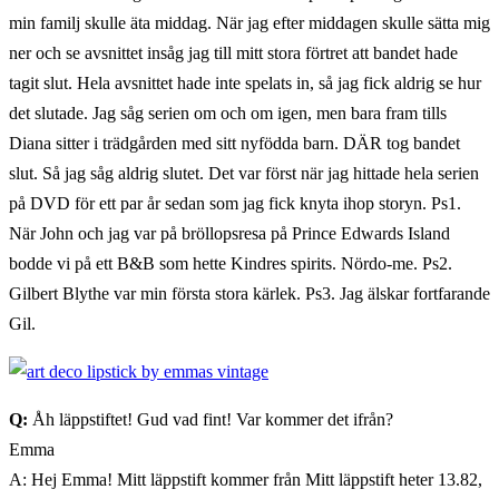
min familj skulle äta middag. När jag efter middagen skulle sätta mig
ner och se avsnittet insåg jag till mitt stora förtret att bandet hade
tagit slut. Hela avsnittet hade inte spelats in, så jag fick aldrig se hur
det slutade. Jag såg serien om och om igen, men bara fram tills
Diana sitter i trädgården med sitt nyfödda barn. DÄR tog bandet
slut. Så jag såg aldrig slutet. Det var först när jag hittade hela serien
på DVD för ett par år sedan som jag fick knyta ihop storyn. Ps1.
När John och jag var på bröllopsresa på Prince Edwards Island
bodde vi på ett B&B som hette Kindres spirits. Nördo-me. Ps2.
Gilbert Blythe var min första stora kärlek. Ps3. Jag älskar fortfarande
Gil.
Q:
Åh läppstiftet! Gud vad fint! Var kommer det ifrån?
Emma
A: Hej Emma! Mitt läppstift kommer från Mitt läppstift heter 13.82,