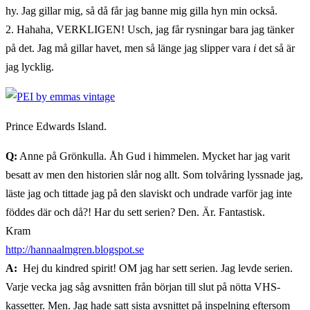
hy. Jag gillar mig, så då får jag banne mig gilla hyn min också.
2. Hahaha, VERKLIGEN! Usch, jag får rysningar bara jag tänker
på det. Jag må gillar havet, men så länge jag slipper vara
i
det så är
jag lycklig.
Prince Edwards Island.
Q:
Anne på Grönkulla. Åh Gud i himmelen. Mycket har jag varit
besatt av men den historien slår nog allt. Som tolvåring lyssnade jag,
läste jag och tittade jag på den slaviskt och undrade varför jag inte
föddes där och då?! Har du sett serien? Den. Är. Fantastisk.
Kram
http://hannaalmgren.blogspot.
se
A:
Hej du kindred spirit! OM jag har sett serien. Jag levde serien.
Varje vecka jag såg avsnitten från början till slut på nötta VHS-
kassetter. Men. Jag hade satt sista avsnittet på inspelning eftersom