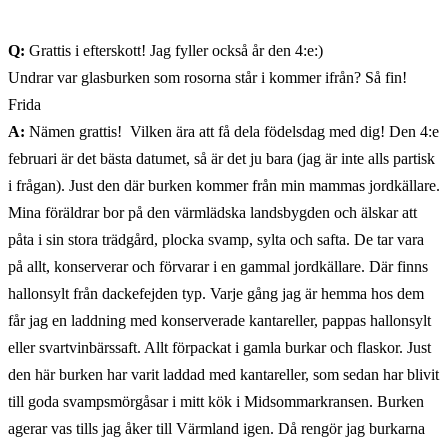
Q:
Grattis i efterskott! Jag fyller också år den 4:e:)
Undrar var glasburken som rosorna står i kommer ifrån? Så fin!
Frida
A:
Nämen grattis! Vilken ära att få dela födelsdag med dig! Den 4:e
februari är det bästa datumet, så är det ju bara (jag är inte alls partisk
i frågan). Just den där burken kommer från min mammas jordkällare.
Mina föräldrar bor på den värmlädska landsbygden och älskar att
påta i sin stora trädgård, plocka svamp, sylta och safta. De tar vara
på allt, konserverar och förvarar i en gammal jordkällare. Där finns
hallonsylt från dackefejden typ. Varje gång jag är hemma hos dem
får jag en laddning med konserverade kantareller, pappas hallonsylt
eller svartvinbärssaft. Allt förpackat i gamla burkar och flaskor. Just
den här burken har varit laddad med kantareller, som sedan har blivit
till goda svampsmörgåsar i mitt kök i Midsommarkransen. Burken
agerar vas tills jag åker till Värmland igen. Då rengör jag burkarna