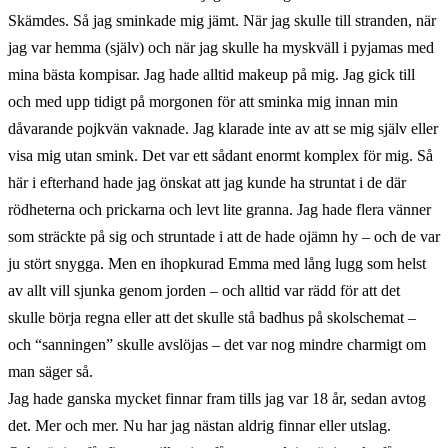
Skämdes. Så jag sminkade mig jämt. När jag skulle till stranden, när
jag var hemma (själv) och när jag skulle ha myskväll i pyjamas med
mina bästa kompisar. Jag hade alltid makeup på mig. Jag gick till
och med upp tidigt på morgonen för att sminka mig innan min
dåvarande pojkvän vaknade. Jag klarade inte av att se mig själv eller
visa mig utan smink. Det var ett sådant enormt komplex för mig. Så
här i efterhand hade jag önskat att jag kunde ha struntat i de där
rödheterna och prickarna och levt lite granna. Jag hade flera vänner
som sträckte på sig och struntade i att de hade ojämn hy – och de var
ju stört snygga. Men en ihopkurad Emma med lång lugg som helst
av allt vill sjunka genom jorden – och alltid var rädd för att det
skulle börja regna eller att det skulle stå badhus på skolschemat –
och “sanningen” skulle avslöjas – det var nog mindre charmigt om
man säger så.
Jag hade ganska mycket finnar fram tills jag var 18 år, sedan avtog
det. Mer och mer. Nu har jag nästan aldrig finnar eller utslag.