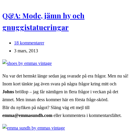
Q&A: Mode, jämn hy och
gnuggistatueringar
Kommentarer
18 kommentarer
på
Inlägget
3 mars, 2013
inlägget:
publicerat:
Nu var det hemskt länge sedan jag svarade på era frågor. Men nu så!
Inom kort tänkte jag även svara på några frågor kring mitt och
Johns
bröllop – jag får nämligen in flera frågor i veckan på det
ämnet. Men innan dess kommer här en första fråge-skörd.
Blir du nyfiken på något? Släng väg ett mejl till
emma@emmasundh.com
eller kommentera i kommentarsfältet.