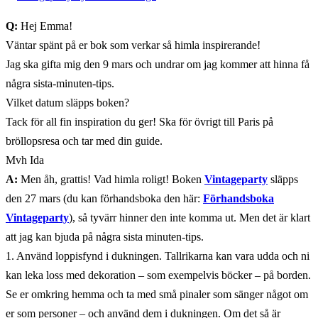
Q:
Hej Emma!
Väntar spänt på er bok som verkar så himla inspirerande!
Jag ska gifta mig den 9 mars och undrar om jag kommer att hinna få
några sista-minuten-tips.
Vilket datum släpps boken?
Tack för all fin inspiration du ger! Ska för övrigt till Paris på
bröllopsresa och tar med din guide.
Mvh Ida
A:
Men åh, grattis! Vad himla roligt! Boken
Vintageparty
släpps
den 27 mars (du kan förhandsboka den här:
Förhandsboka
Vintageparty
), så tyvärr hinner den inte komma ut. Men det är klart
att jag kan bjuda på några sista minuten-tips.
1. Använd loppisfynd i dukningen. Tallrikarna kan vara udda och ni
kan leka loss med dekoration – som exempelvis böcker – på borden.
Se er omkring hemma och ta med små pinaler som sänger något om
er som personer – och använd dem i dukningen. Om det så är