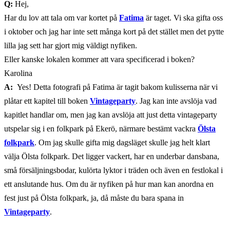
Q:
Hej,
Har du lov att tala om var kortet på
Fatima
är taget. Vi ska gifta oss
i oktober och jag har inte sett många kort på det stället men det pytte
lilla jag sett har gjort mig väldigt nyfiken.
Eller kanske lokalen kommer att vara specificerad i boken?
Karolina
A:
Yes! Detta fotografi på Fatima är tagit bakom kulisserna när vi
plåtar ett kapitel till boken
Vintageparty
. Jag kan inte avslöja vad
kapitlet handlar om, men jag kan avslöja att just detta vintageparty
utspelar sig i en folkpark på Ekerö, närmare bestämt vackra
Ölsta
folkpark
. Om jag skulle gifta mig dagsläget skulle jag helt klart
välja Ölsta folkpark. Det ligger vackert, har en underbar dansbana,
små försäljningsbodar, kulörta lyktor i träden och även en festlokal i
ett anslutande hus. Om du är nyfiken på hur man kan anordna en
fest just på Ölsta folkpark, ja, då måste du bara spana in
Vintageparty
.