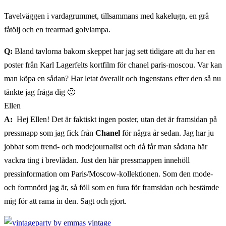
Tavelväggen i vardagrummet, tillsammans med kakelugn, en grå
fåtölj och en trearmad golvlampa.
Q:
Bland tavlorna bakom skeppet har jag sett tidigare att du har en
poster från Karl Lagerfelts kortfilm för chanel paris-moscou. Var kan
man köpa en sådan? Har letat överallt och ingenstans efter den så nu
tänkte jag fråga dig 🙂
Ellen
A:
Hej Ellen! Det är faktiskt ingen poster, utan det är framsidan på
pressmapp som jag fick från
Chanel
för några år sedan. Jag har ju
jobbat som trend- och modejournalist och då får man sådana här
vackra ting i brevlådan. Just den här pressmappen innehöll
pressinformation om Paris/Moscow-kollektionen. Som den mode-
och formnörd jag är, så föll som en fura för framsidan och bestämde
mig för att rama in den. Sagt och gjort.