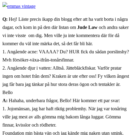
Q:
Hej! Läste precis ikapp din blogg efter att ha varit borta i några
dagar, och kom in på den där listan om
Jude Law
och andra saker
vi inte visste om dig. Men ville ju inte kommentera där för då
kommer du väl inte märka det, så det får bli här.
1. Angående acne: VAAAA? Du? HUR fick du sådan porslinshy?
Mvh försöker-växa-ifrån-
tonårsfinnar.
2. Angående djur i vatten: Alltså. Jättebläckfiskar. Varför pratar
ingen om hotet från dem? Kraken är ute efter oss! Fy vilken ångest
jag får bara jag tänkar på hur stora deras ögon och tentakler är.
Bello
A:
Hahaha, underbara frågor, Bello! Här kommer ett par svar:
1. Jojomänsan, jag har haft riktig problemhy. När jag var tonåring
ville jag mest av alls gömma mig bakom långa luggar. Gömma
finnar, kvisslor och rödheter.
Foundation min bästa vän och jag kände mig naken utan smink.