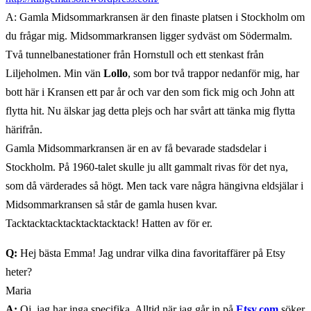
A: Gamla Midsommarkransen är den finaste platsen i Stockholm om
du frågar mig. Midsommarkransen ligger sydväst om Södermalm.
Två tunnelbanestationer från Hornstull och ett stenkast från
Liljeholmen. Min vän
Lollo
, som bor två trappor nedanför mig, har
bott här i Kransen ett par år och var den som fick mig och John att
flytta hit. Nu älskar jag detta plejs och har svårt att tänka mig flytta
härifrån.
Gamla Midsommarkransen är en av få bevarade stadsdelar i
Stockholm. På 1960-talet skulle ju allt gammalt rivas för det nya,
som då värderades så högt. Men tack vare några hängivna eldsjälar i
Midsommarkransen så står de gamla husen kvar.
Tacktacktacktacktacktacktack! Hatten av för er.
Q:
Hej bästa Emma! Jag undrar vilka dina favoritaffärer på Etsy
heter?
Maria
A:
Oj, jag har inga specifika. Alltid när jag går in på
Etsy.com
söker