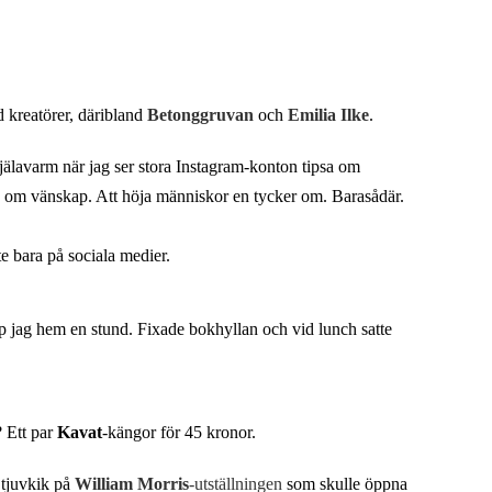
d kreatörer, däribland
Betonggruvan
och
Emilia Ilke
.
själavarm när jag ser stora Instagram-konton tipsa om
la om vänskap. Att höja människor en tycker om. Barasådär.
e bara på sociala medier.
p jag hem en stund. Fixade bokhyllan och vid lunch satte
? Ett par
Kavat
-kängor för 45 kronor.
 tjuvkik på
William Morris
-utställningen
som skulle öppna