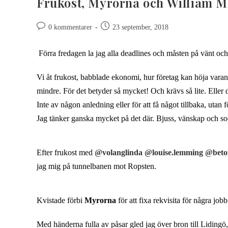
Frukost, Myrorna och William M
0 kommentarer
23 september, 2018
Förra fredagen la jag alla deadlines och måsten på vänt och
Vi åt frukost, babblade ekonomi, hur företag kan höja varand
mindre. För det betyder så mycket! Och krävs så lite. Elle
Inte av någon anledning eller för att få något tillbaka, utan fö
Jag tänker ganska mycket på det där. Bjuss, vänskap och soc
Efter frukost med
@volanglinda
@louise.lemming
@beto
jag mig på tunnelbanen mot Ropsten.
Kvistade förbi
Myrorna
för att fixa rekvisita för några j
Med händerna fulla av påsar gled jag över bron till Lidingö