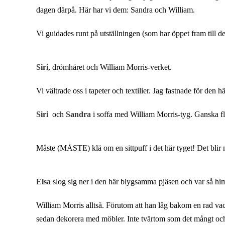
dagen därpå. Här har vi dem: Sandra och William.
Vi guidades runt på utställningen (som har öppet fram till de
Siri
, drömhåret och William Morris-verket.
Vi vältrade oss i tapeter och textilier. Jag fastnade för den hä
Siri
och
Sandra
i soffa med William Morris-tyg. Ganska fl
Måste (MÅSTE) klä om en sittpuff i det här tyget! Det blir n
Elsa
slog sig ner i den här blygsamma pjäsen och var så him
William Morris alltså. Förutom att han låg bakom en rad vack
sedan dekorera med möbler. Inte tvärtom som det mångt och my