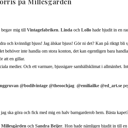
orris på Millesgården
 begav mig till
Vintagefabriken
.
Linda
och
Lollo
hade bjudit in en ra
ra och kvinnligt bjuss! Jag älskar bjuss! Gör ni det? Kan på riktgt bli 
r det behöver inte handla om stora konton, det kan egentligen bara hand
r att en gillar.
iala medier. Och ett varmare, bjussigare samhällsklimat i allmänhet. Int
nggruvan
@bodilvintage
@theoochjag
@emiliailke
@ed_art.se
pe
obb jag ska göra och fick med mig en halv barngarderob hem. Bästa kapet
,
Millesgården
och
Sandra Beijer
. Hon hade nämligen bjudit in till en