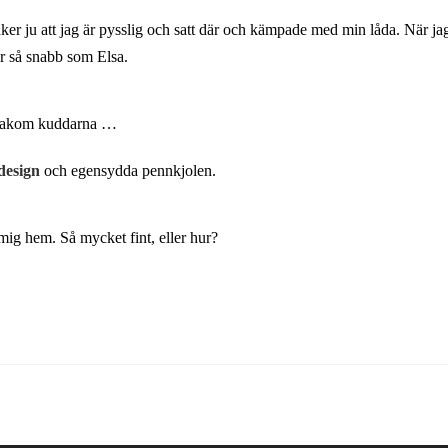
änker ju att jag är pysslig och satt där och kämpade med min låda. När 
är så snabb som Elsa.
er bakom kuddarna …
esign
och egensydda pennkjolen.
ig hem. Så mycket fint, eller hur?