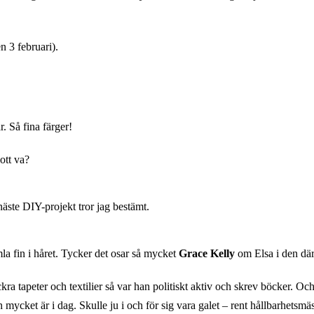
n 3 februari).
r. Så fina färger!
ott va?
äste DIY-projekt tror jag bestämt.
la fin i håret. Tycker det osar så mycket
Grace Kelly
om Elsa i den där
ra tapeter och textilier så var han politiskt aktiv och skrev böcker. Oc
cket är i dag. Skulle ju i och för sig vara galet – rent hållbarhetsmässi